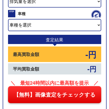
02
STEP
車種
03
査定結果
-円
最高買取金額
-円
平均買取金額
＼ 最短24時間以内に最高額を提示 ／
【無料】画像査定をチェックする