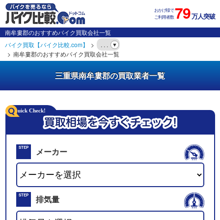
79
おかげ様で
万人突破
ご利用者数
南牟婁郡のおすすめバイク買取会社一覧
バイク買取【バイク比較.com】
. . .
南牟婁郡のおすすめバイク買取会社一覧
三重県南牟婁郡の買取業者一覧
STEP
メーカー
01
STEP
排気量