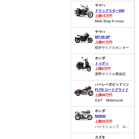
ヤマハ
ドラッグスター250
上限15万円
Moto Shop K-cross
ヤマハ
MT-09 SP
上限91万円
桜井サイクルセンター
ホンダ
トゥディ
上限8万円
屋野サイクル鴨池店
ハーレーダビッドソン
FLTR ロードグライド
上限99万円
S＆F Motorcycle
ホンダ
NSR50
上限20万円
バイクショップ ロード☆スター
スズキ