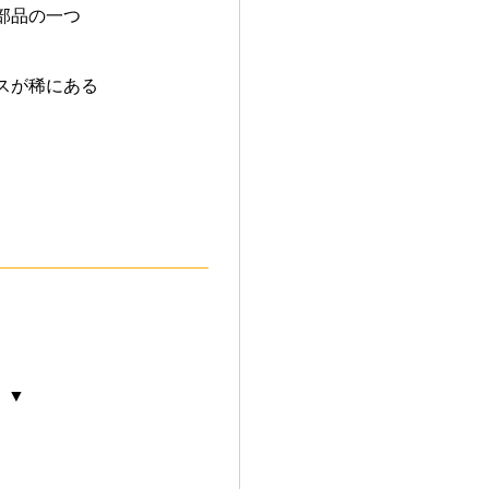
部品の一つ
スが稀にある
 ▼