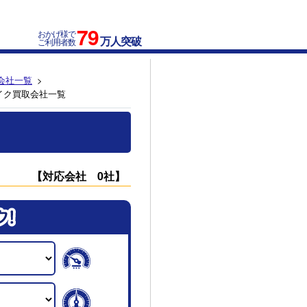
79
おかげ様で
万人突破
ご利用者数
会社一覧
イク買取会社一覧
【対応会社 0社】