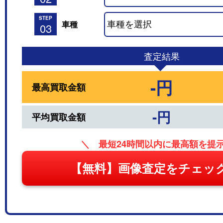
STEP
車種
03
査定結果
-円
最高買取金額
-円
平均買取金額
＼ 最短24時間以内に最高額を提
【無料】画像査定をチェッ