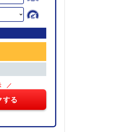
示 ／
クする