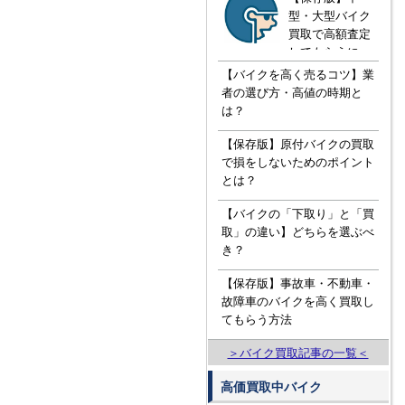
型・大型バイク
買取で高額査定
してもらうに
は！？知ってお
【バイクを高く売るコツ】業
きたい３つの知
者の選び方・高値の時期と
識
は？
【保存版】原付バイクの買取
で損をしないためのポイント
とは？
【バイクの「下取り」と「買
取」の違い】どちらを選ぶべ
き？
【保存版】事故車・不動車・
故障車のバイクを高く買取し
てもらう方法
＞バイク買取記事の一覧＜
高価買取中バイク