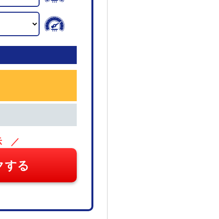
示 ／
クする