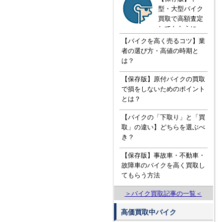
型・大型バイク
買取で高額査定
してもらうに
は！？知ってお
【バイクを高く売るコツ】業
きたい３つの知
者の選び方・高値の時期と
識
は？
【保存版】原付バイクの買取
で損をしないためのポイント
とは？
【バイクの「下取り」と「買
取」の違い】どちらを選ぶべ
き？
【保存版】事故車・不動車・
故障車のバイクを高く買取し
てもらう方法
＞バイク買取記事の一覧＜
高価買取中バイク