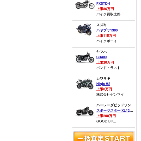
FXSTD-I
上限86万円
バイク買取太郎
スズキ
ハヤブサ1300
上限115万円
バイクボーイ
ヤマハ
SR400
上限20万円
ボンドトラスト
カワサキ
Ninja H2
上限0万円
株式会社ゼンマイ
ハーレーダビッドソン
スポーツスター XL1200X フォーティーエイト
上限200万円
GOOD BIKE