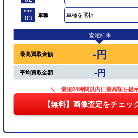
STEP
車種
03
査定結果
-円
最高買取金額
-円
平均買取金額
＼ 最短24時間以内に最高額を提
【無料】画像査定をチェッ