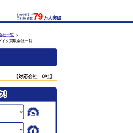
79
おかげ様で
万人突破
ご利用者数
会社一覧
バイク買取会社一覧
【対応会社 0社】