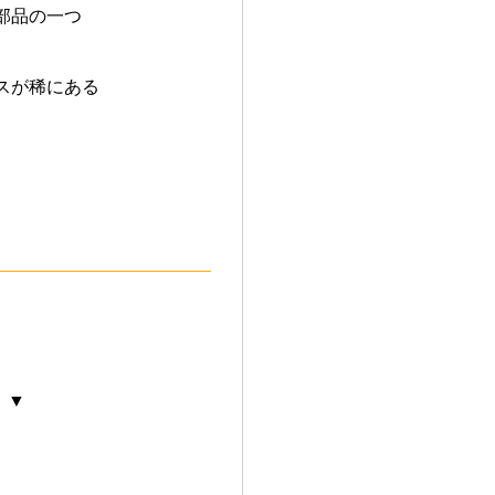
部品の一つ
スが稀にある
 ▼