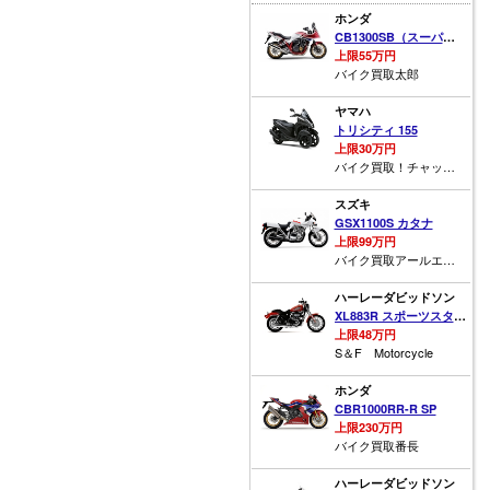
ホンダ
CB1300SB（スーパーボルドール）
上限55万円
バイク買取太郎
ヤマハ
トリシティ 155
上限30万円
バイク買取！チャッピー！
スズキ
GSX1100S カタナ
上限99万円
バイク買取アールエス福山
ハーレーダビッドソン
XL883R スポーツスター883R
上限48万円
S＆F Motorcycle
ホンダ
CBR1000RR-R SP
上限230万円
バイク買取番長
ハーレーダビッドソン