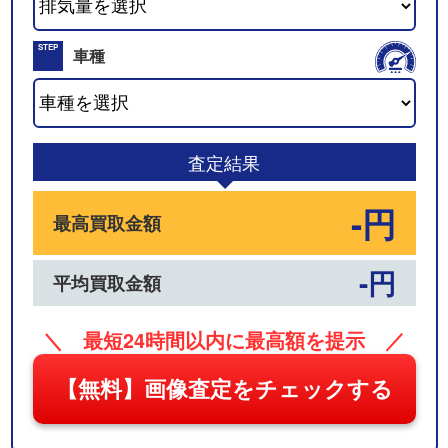
02
STEP
車種
03
査定結果
-円
最高買取金額
-円
平均買取金額
＼ 最短24時間以内に最高額を提示 ／
【無料】画像査定をチェックする