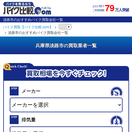
79
おかげ様で
万人突破
ご利用者数
淡路市のおすすめバイク買取会社一覧
バイク買取【バイク比較.com】
. . .
淡路市のおすすめバイク買取会社一覧
兵庫県淡路市の買取業者一覧
STEP
メーカー
01
STEP
排気量