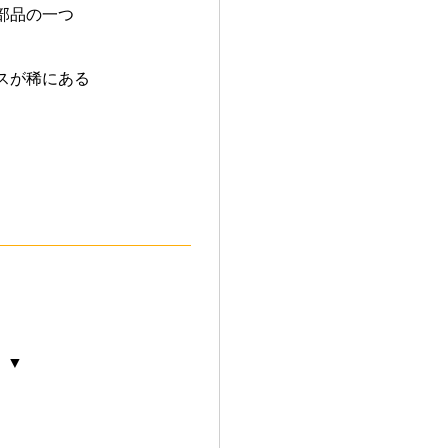
部品の一つ
スが稀にある
 ▼