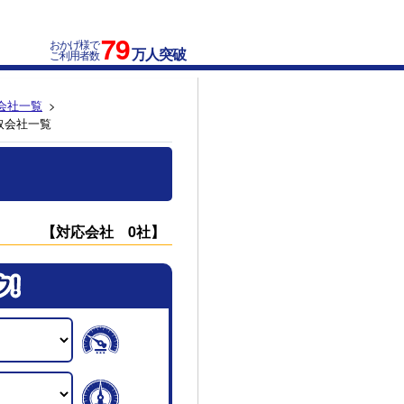
79
おかげ様で
万人突破
ご利用者数
会社一覧
取会社一覧
【対応会社 0社】