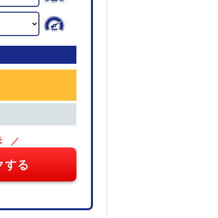
示 ／
クする