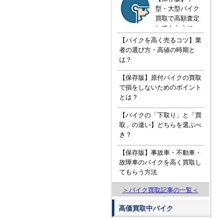
型・大型バイク
買取で高額査定
してもらうに
は！？知ってお
【バイクを高く売るコツ】業
きたい３つの知
者の選び方・高値の時期と
識
は？
【保存版】原付バイクの買取
で損をしないためのポイント
とは？
【バイクの「下取り」と「買
取」の違い】どちらを選ぶべ
き？
【保存版】事故車・不動車・
故障車のバイクを高く買取し
てもらう方法
＞バイク買取記事の一覧＜
高価買取中バイク