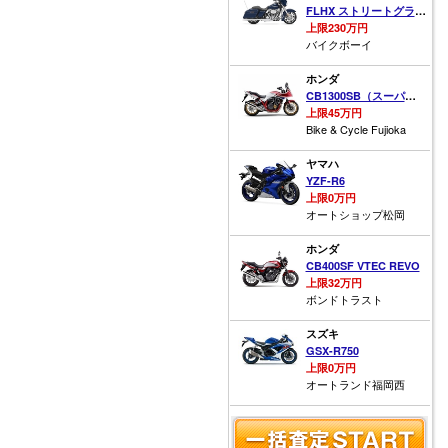
FLHX ストリートグライド
上限230万円
バイクボーイ
ホンダ
CB1300SB（スーパーボルドール）
上限45万円
Bike & Cycle Fujioka
ヤマハ
YZF-R6
上限0万円
オートショップ松岡
ホンダ
CB400SF VTEC REVO
上限32万円
ボンドトラスト
スズキ
GSX-R750
上限0万円
オートランド福岡西