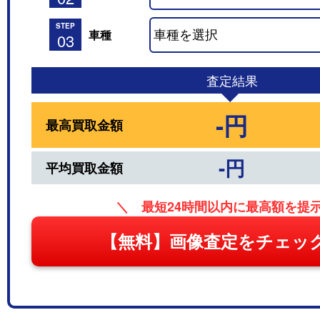
STEP
車種
03
査定結果
-円
最高買取金額
-円
平均買取金額
＼ 最短24時間以内に最高額を提
【無料】画像査定をチェッ