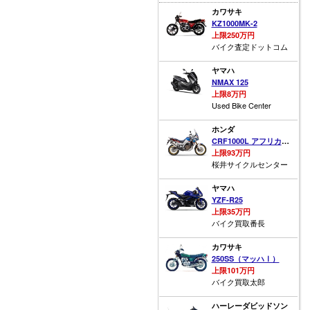
カワサキ
KZ1000MK-2
上限250万円
バイク査定ドットコム
ヤマハ
NMAX 125
上限8万円
Used Bike Center
ホンダ
CRF1000L アフリカツイン
上限93万円
桜井サイクルセンター
ヤマハ
YZF-R25
上限35万円
バイク買取番長
カワサキ
250SS（マッハⅠ）
上限101万円
バイク買取太郎
ハーレーダビッドソン