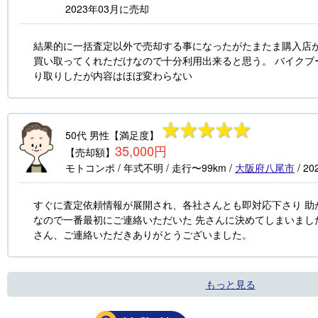
2023年03月
に売却
結果的に一括査定以外で売却する事になったがたまたま購入店
買い取ってくれただけなので十分利用出来ると思う。 バイクブ
り取りしたが内容はほぼ変わらない
50代
男性
【満足度】
35,000円
【売却額】
モトコンポ
/ 年式
不明
/ 走行
〜99km
/
大阪府
八尾市
/
20
すぐに査定依頼情報が展開され、各社さんとも即対応下さり 助
なので一番最初にご連絡いただいた 先さんに決めてしまいまし
さん、ご連絡いただきありがとうございました。
もっと見る