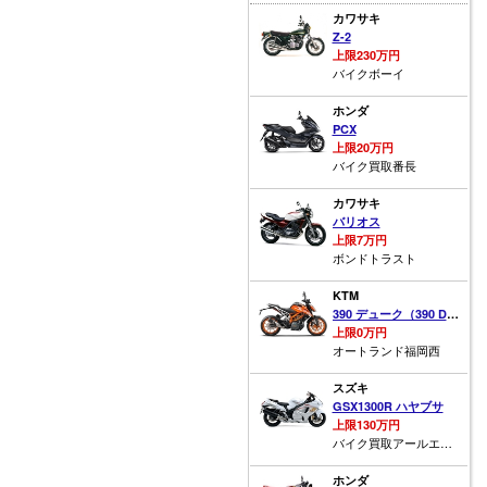
カワサキ
Z-2
上限230万円
バイクボーイ
ホンダ
PCX
上限20万円
バイク買取番長
カワサキ
バリオス
上限7万円
ボンドトラスト
KTM
390 デューク（390 DUKE）
上限0万円
オートランド福岡西
スズキ
GSX1300R ハヤブサ
上限130万円
バイク買取アールエス福山
ホンダ