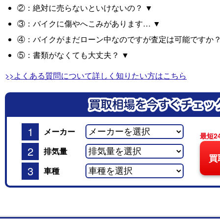
②：絶対に売らないといけないの？ ▼
③：バイクに傷やへこみがあります… ▼
④：バイクがまだローン中なのですが査定は可能ですか？
⑤：書類がなくても大丈夫？ ▼
>>よくある質問について詳しく知りたい方はこちら
1
メーカー
最短2
2
排気量
買
3
車種