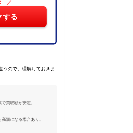
示 ／
クする
違うので、理解しておきま
模で買取額が安定。
も高額になる場合あり。