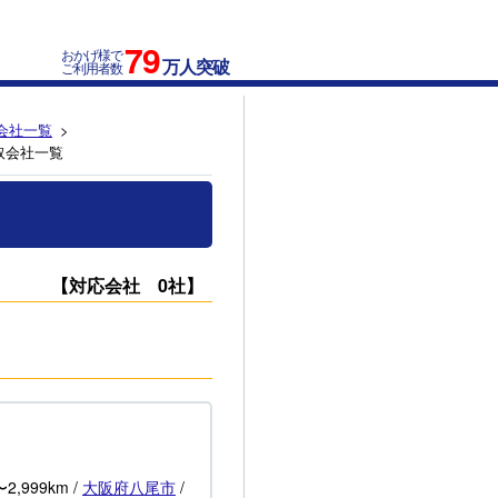
79
おかげ様で
万人突破
ご利用者数
会社一覧
取会社一覧
【対応会社 0社】
〜2,999km
/
大阪府
八尾市
/