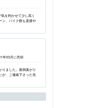
が気を利かせて少し高く
ーン、バイク館も直接や
21年03月
に売却
かりました。面倒臭がり
たが、ご連絡下さった先