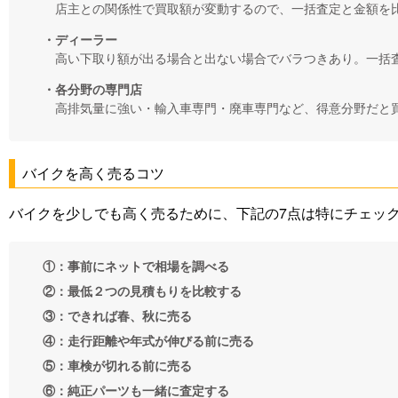
店主との関係性で買取額が変動するので、一括査定と金額を
・ディーラー
高い下取り額が出る場合と出ない場合でバラつきあり。一括
・各分野の専門店
高排気量に強い・輸入車専門・廃車専門など、得意分野だと
バイクを高く売るコツ
バイクを少しでも高く売るために、下記の7点は特にチェッ
①：事前にネットで相場を調べる
②：最低２つの見積もりを比較する
③：できれば春、秋に売る
④：走行距離や年式が伸びる前に売る
⑤：車検が切れる前に売る
⑥：純正パーツも一緒に査定する