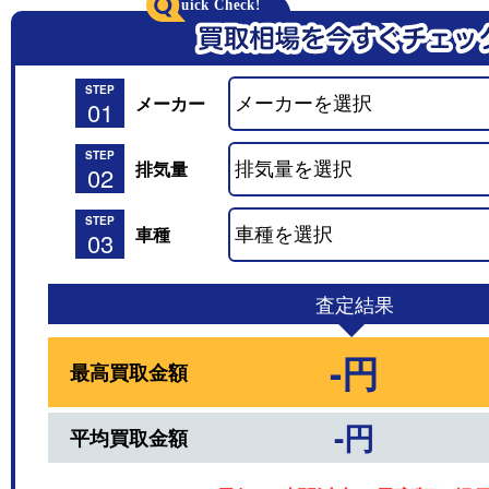
STEP
メーカー
01
STEP
排気量
02
STEP
車種
03
査定結果
-円
最高買取金額
-円
平均買取金額