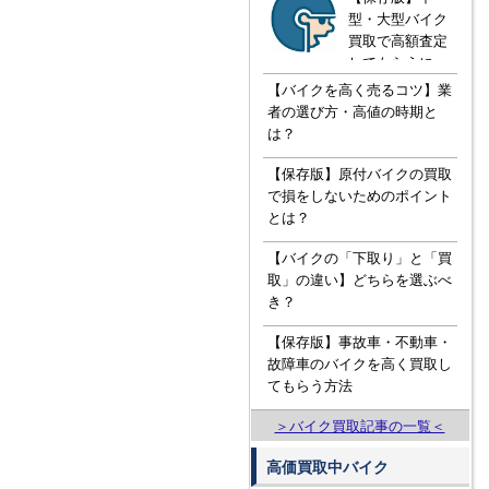
型・大型バイク
買取で高額査定
してもらうに
は！？知ってお
【バイクを高く売るコツ】業
きたい３つの知
者の選び方・高値の時期と
識
は？
【保存版】原付バイクの買取
で損をしないためのポイント
とは？
【バイクの「下取り」と「買
取」の違い】どちらを選ぶべ
き？
【保存版】事故車・不動車・
故障車のバイクを高く買取し
てもらう方法
＞バイク買取記事の一覧＜
高価買取中バイク