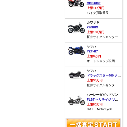
CBR400F
上限147万円
バイク買取番長
カワサキ
Z900RS
上限130万円
桜井サイクルセンター
ヤマハ
YZF-R7
上限0万円
オートショップ松岡
ヤマハ
ドラッグスター400 クラシック
上限35万円
桜井サイクルセンター
ハーレーダビッドソン
FLST ヘリテイジ ソフテイル
上限80万円
S＆F Motorcycle