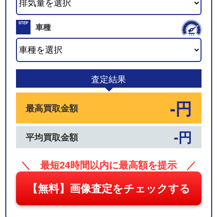
02
STEP
車種
03
査定結果
-円
最高買取金額
-円
平均買取金額
＼ 最短24時間以内に最高額を提示 ／
【無料】画像査定をチェックする