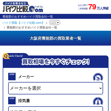
79
おかげ様で
万人突破
ご利用者数
豊能郡のおすすめバイク買取会社一覧
バイク買取【バイク比較.com】
. . .
豊能郡のおすすめバイク買取会社一覧
大阪府豊能郡の買取業者一覧
STEP
メーカー
01
STEP
排気量