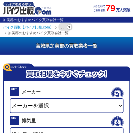
79
おかげ様で
万人突破
ご利用者数
加美郡のおすすめバイク買取会社一覧
バイク買取【バイク比較.com】
. . .
加美郡のおすすめバイク買取会社一覧
宮城県加美郡の買取業者一覧
STEP
メーカー
01
STEP
排気量