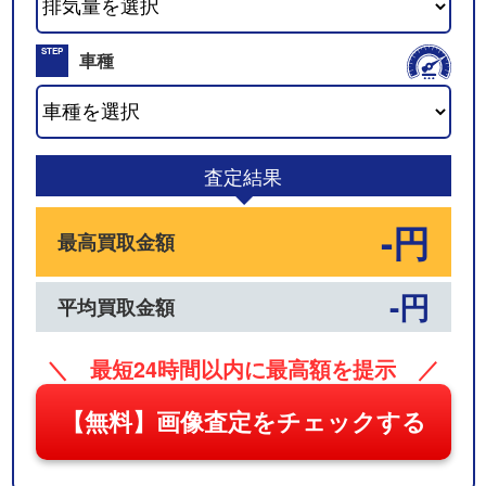
02
STEP
車種
03
査定結果
-円
最高買取金額
-円
平均買取金額
＼ 最短24時間以内に最高額を提示 ／
【無料】画像査定をチェックする