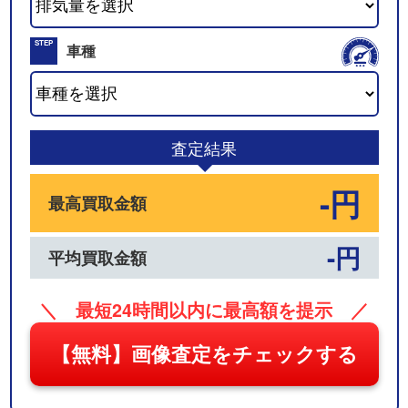
02
STEP
車種
03
査定結果
-円
最高買取金額
-円
平均買取金額
＼ 最短24時間以内に最高額を提示 ／
【無料】画像査定をチェックする