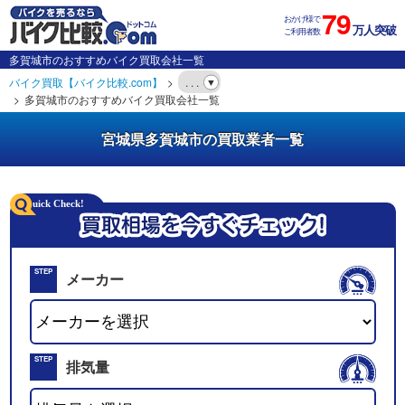
79
おかげ様で
万人突破
ご利用者数
多賀城市のおすすめバイク買取会社一覧
バイク買取【バイク比較.com】
. . .
多賀城市のおすすめバイク買取会社一覧
宮城県多賀城市の買取業者一覧
STEP
メーカー
01
STEP
排気量