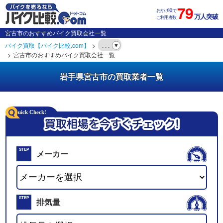
79
おかげ様で
万人突破
ご利用者数
宮古市のおすすめバイク買取会社一覧
バイク買取【バイク比較.com】
. . .
宮古市のおすすめバイク買取会社一覧
岩手県宮古市の買取業者一覧
STEP
メーカー
01
STEP
排気量