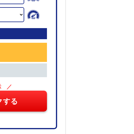
示 ／
クする