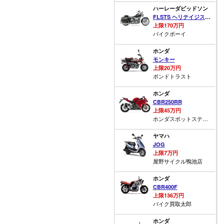
ハーレーダビッドソン
FLSTS ヘリテイジスプリンガー
上限170万円
バイクボーイ
ホンダ
モンキー
上限20万円
ボンドトラスト
ホンダ
CBR250RR
上限45万円
ホンダスポットステージワン
ヤマハ
JOG
上限7万円
屋野サイクル鴨池店
ホンダ
CBR400F
上限136万円
バイク買取太郎
ホンダ