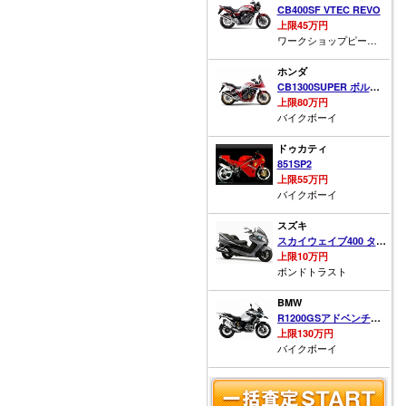
CB400SF VTEC REVO
上限45万円
ワークショップピースパイン
ホンダ
CB1300SUPER ボルドール ABS
上限80万円
バイクボーイ
ドゥカティ
851SP2
上限55万円
バイクボーイ
スズキ
スカイウェイブ400 タイプS
上限10万円
ボンドトラスト
BMW
R1200GSアドベンチャー
上限130万円
バイクボーイ