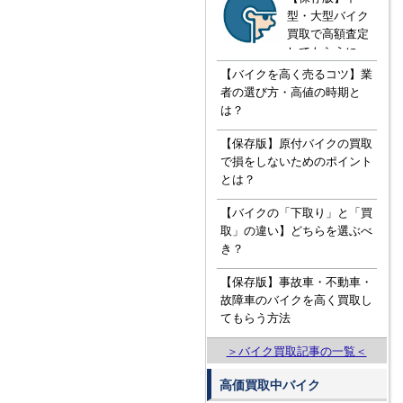
型・大型バイク
買取で高額査定
してもらうに
は！？知ってお
【バイクを高く売るコツ】業
きたい３つの知
者の選び方・高値の時期と
識
は？
【保存版】原付バイクの買取
で損をしないためのポイント
とは？
【バイクの「下取り」と「買
取」の違い】どちらを選ぶべ
き？
【保存版】事故車・不動車・
故障車のバイクを高く買取し
てもらう方法
＞バイク買取記事の一覧＜
高価買取中バイク