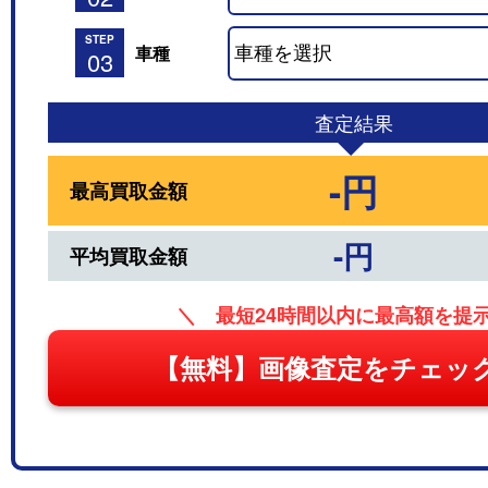
STEP
車種
03
査定結果
-円
最高買取金額
-円
平均買取金額
＼ 最短24時間以内に最高額を提
【無料】画像査定をチェッ