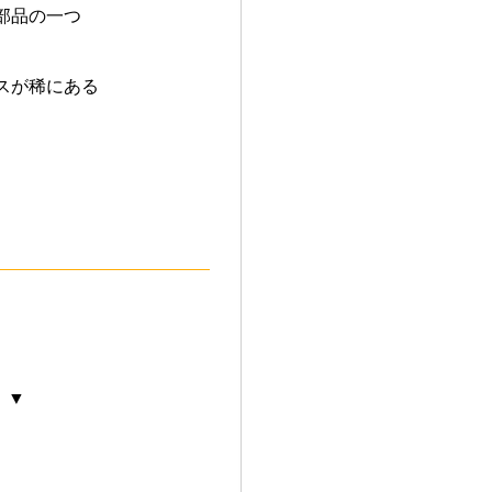
部品の一つ
スが稀にある
 ▼