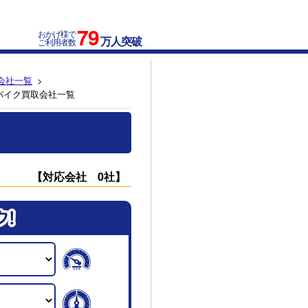
79
おかげ様で
万人突破
ご利用者数
会社一覧
バイク買取会社一覧
【対応会社 0社】