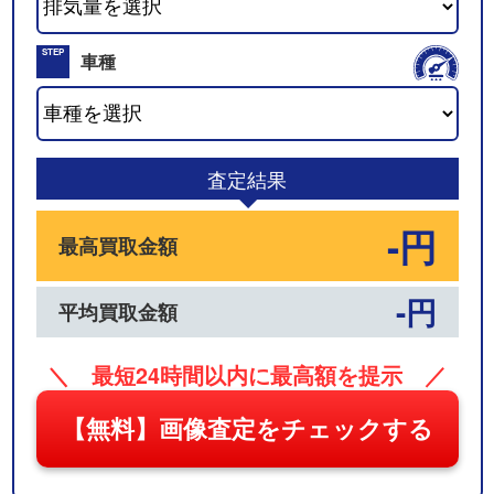
02
STEP
車種
03
査定結果
-円
最高買取金額
-円
平均買取金額
＼ 最短24時間以内に最高額を提示 ／
【無料】画像査定をチェックする