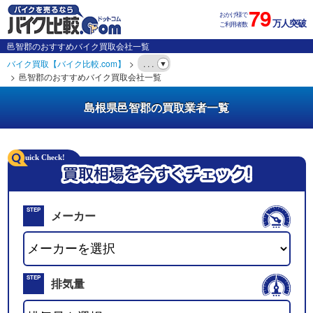
79
おかげ様で
万人突破
ご利用者数
邑智郡のおすすめバイク買取会社一覧
バイク買取【バイク比較.com】
. . .
邑智郡のおすすめバイク買取会社一覧
島根県邑智郡の買取業者一覧
STEP
メーカー
01
STEP
排気量