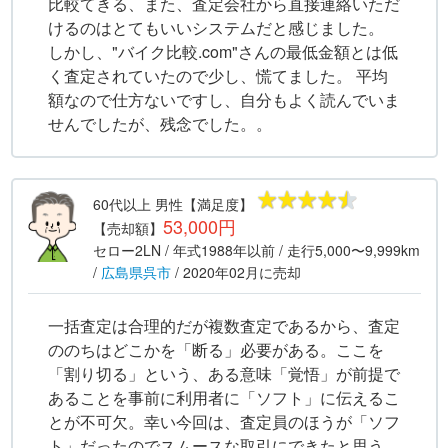
比較てきる、また、査定会社から直接連絡いただ
けるのはとてもいいシステムだと感じました。
しかし、"バイク比較.com"さんの最低金額とは低
く査定されていたので少し、慌てました。 平均
額なので仕方ないですし、自分もよく読んでいま
せんでしたが、残念でした。。
60代以上
男性
【満足度】
53,000円
【売却額】
セロー2LN
/ 年式
1988年以前
/ 走行
5,000〜9,999km
/
広島県
呉市
/
2020年02月
に売却
一括査定は合理的だが複数査定であるから、査定
ののちはどこかを「断る」必要がある。ここを
「割り切る」という、ある意味「覚悟」が前提で
あることを事前に利用者に「ソフト」に伝えるこ
とが不可欠。幸い今回は、査定員のほうが「ソフ
ト」だったのでスムースな取引にできたと思う。