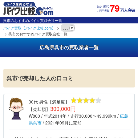
79
おかげ様で
万人突破
ご利用者数
呉市のおすすめバイク買取会社一覧
バイク買取【バイク比較.com】
. . .
呉市のおすすめバイク買取会社一覧
広島県呉市の買取業者一覧
呉市で売却した人の口コミ
30代
男性
【満足度】
300,000円
【売却額】
W800
/ 年式
2014年
/ 走行
30,000〜49,999km
/
広島
県
呉市
/
2021年09月
に売却