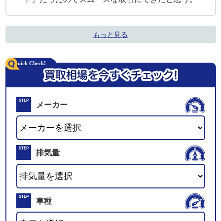
もっと見る
STEP
メーカー
01
STEP
排気量
02
STEP
車種