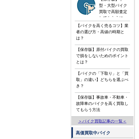
型・大型バイク
買取で高額査定
してもらうに
は！？知ってお
【バイクを高く売るコツ】業
きたい３つの知
者の選び方・高値の時期と
識
は？
【保存版】原付バイクの買取
で損をしないためのポイント
とは？
【バイクの「下取り」と「買
取」の違い】どちらを選ぶべ
き？
【保存版】事故車・不動車・
故障車のバイクを高く買取し
てもらう方法
＞バイク買取記事の一覧＜
高価買取中バイク