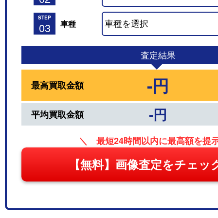
STEP
車種
03
査定結果
-円
最高買取金額
-円
平均買取金額
＼ 最短24時間以内に最高額を提
【無料】画像査定をチェッ