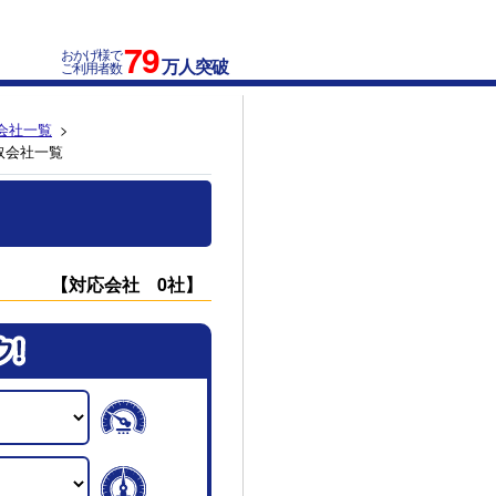
79
おかげ様で
万人突破
ご利用者数
会社一覧
取会社一覧
【対応会社 0社】