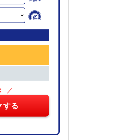
示 ／
クする