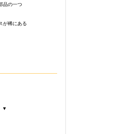
部品の一つ
スが稀にある
 ▼