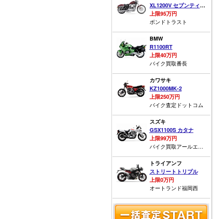
XL1200V セブンティーツー
上限95万円
ボンドトラスト
BMW
R1100RT
上限40万円
バイク買取番長
カワサキ
KZ1000MK-2
上限250万円
バイク査定ドットコム
スズキ
GSX1100S カタナ
上限99万円
バイク買取アールエス福山
トライアンフ
ストリートトリプル
上限0万円
オートランド福岡西