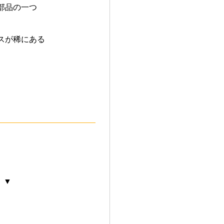
部品の一つ
スが稀にある
 ▼