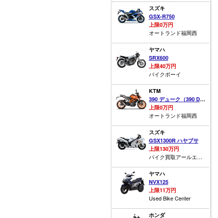
スズキ
GSX-R750
上限0万円
オートランド福岡西
ヤマハ
SRX600
上限40万円
バイクボーイ
KTM
390 デューク（390 DUKE）
上限0万円
オートランド福岡西
スズキ
GSX1300R ハヤブサ
上限130万円
バイク買取アールエス福山
ヤマハ
NVX125
上限11万円
Used Bike Center
ホンダ