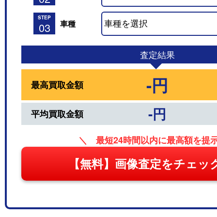
STEP
車種
03
査定結果
-円
最高買取金額
-円
平均買取金額
＼ 最短24時間以内に最高額を提
【無料】画像査定をチェッ