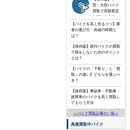
型・大型バイク
買取で高額査定
してもらうに
は！？知ってお
【バイクを高く売るコツ】業
きたい３つの知
者の選び方・高値の時期と
識
は？
【保存版】原付バイクの買取
で損をしないためのポイント
とは？
【バイクの「下取り」と「買
取」の違い】どちらを選ぶべ
き？
【保存版】事故車・不動車・
故障車のバイクを高く買取し
てもらう方法
＞バイク買取記事の一覧＜
高価買取中バイク