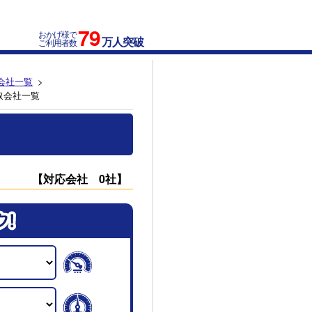
79
おかげ様で
万人突破
ご利用者数
会社一覧
取会社一覧
【対応会社 0社】