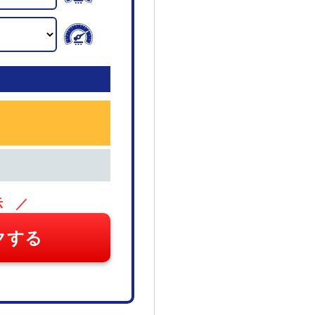
示 ／
クする