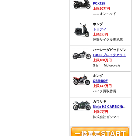
PCX125
上限30万円
ユニオンヘッド
ホンダ
トゥディ
上限8万円
屋野サイクル鴨池店
ハーレーダビッドソン
FXSB ブレイクアウト
上限188万円
S＆F Motorcycle
ホンダ
CBR400F
上限147万円
バイク買取番長
カワサキ
Ninja H2 CARBON(カーボン)
上限0万円
株式会社ゼンマイ