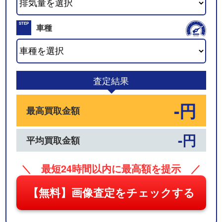
02
STEP
車種
03
査定結果
-円
最高買取金額
-円
平均買取金額
＼ 最短24時間以内に最高額を提示 ／
【無料】画像査定をチェックする