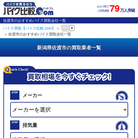
79
おかげ様で
万人突破
ご利用者数
佐渡市のおすすめバイク買取会社一覧
バイク買取【バイク比較.com】
. . .
佐渡市のおすすめバイク買取会社一覧
新潟県佐渡市の買取業者一覧
STEP
メーカー
01
STEP
排気量