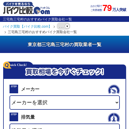
79
おかげ様で
万人突破
ご利用者数
三宅島三宅村のおすすめバイク買取会社一覧
バイク買取【バイク比較.com】
. . .
三宅島三宅村のおすすめバイク買取会社一覧
東京都三宅島三宅村の買取業者一覧
STEP
メーカー
01
STEP
排気量