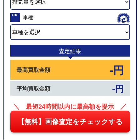
02
STEP
車種
03
査定結果
-円
最高買取金額
-円
平均買取金額
＼ 最短24時間以内に最高額を提示 ／
【無料】画像査定をチェックする