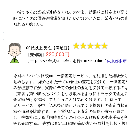
一括で多くの業者が連絡をくれるので楽。結果的に想定より高く
純にバイクの価値や相場を知りたいだけのときに、業者からの
知れると嬉しい。
60代以上
男性
【満足度】
220,000円
【売却額】
リード125
/ 年式
2016年
/ 走行
100〜999km
/
東京都
多摩
今回の「バイク比較com一括査定サービス」を利用した経験か
勧めします。 紹介された全ての会社の査定を受けて、一番査定
のが理想ですが、実際に全ての会社の査定を受けて比較するの
（業者は買い取ったバイクを引き取れるようにトラックで査定
査定額だけを提出してもらうことは気が引けます。） 従って、
定サービス」を申し込み後に送付されてくる複数社の査定依頼
額や情報を比較する。また電話による査定の連絡が有った時に
し、複数社による「同時査定」の可否および役所の廃車手続き
等も確認する。 先ずは査定上限額の高い方から数社を比較・検