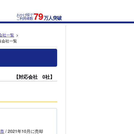
79
おかげ様で
万人突破
ご利用者数
会社一覧
取会社一覧
【対応会社 0社】
市
/
2021年10月
に売却