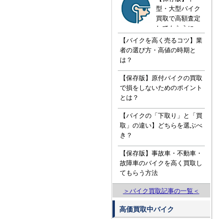
型・大型バイク
買取で高額査定
してもらうに
は！？知ってお
【バイクを高く売るコツ】業
きたい３つの知
者の選び方・高値の時期と
識
は？
【保存版】原付バイクの買取
で損をしないためのポイント
とは？
【バイクの「下取り」と「買
取」の違い】どちらを選ぶべ
き？
【保存版】事故車・不動車・
故障車のバイクを高く買取し
てもらう方法
＞バイク買取記事の一覧＜
高価買取中バイク