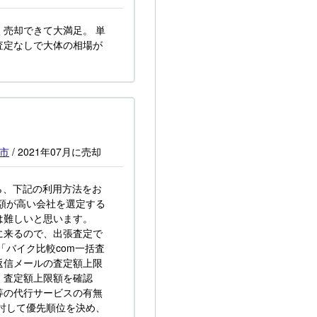
売却できて大満足。 単
査定なしで大体の相場が
市
/
2021年07月
に売却
ら、下記の利用方法をお
額が高い会社を選定する
は難しいと思います。
に来るので、出張査定で
「バイク比較com一括査
返信メールの査定額上限
、査定額上限額を確認
等の代行サービスの有無
討して優先順位を決め、