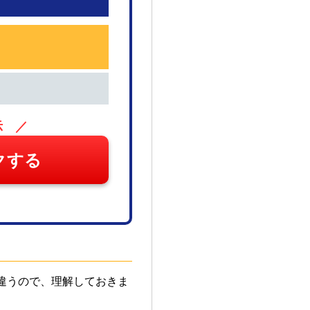
示 ／
クする
違うので、理解しておきま