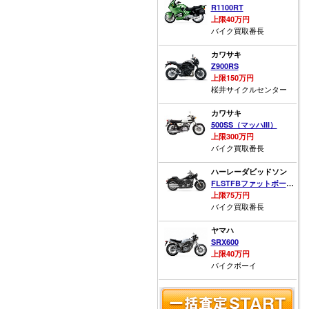
R1100RT
上限40万円
バイク買取番長
カワサキ
Z900RS
上限150万円
桜井サイクルセンター
カワサキ
500SS（マッハIII）
上限300万円
バイク買取番長
ハーレーダビッドソン
FLSTFBファットボーイ・ロー
上限75万円
バイク買取番長
ヤマハ
SRX600
上限40万円
バイクボーイ