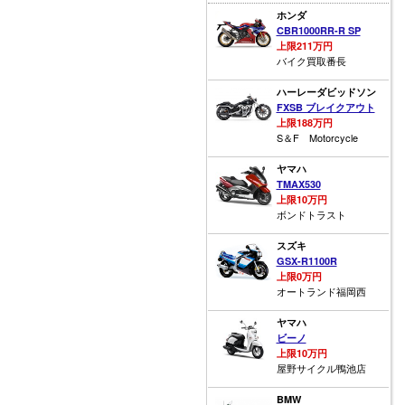
ホンダ
CBR1000RR-R SP
上限211万円
バイク買取番長
ハーレーダビッドソン
FXSB ブレイクアウト
上限188万円
S＆F Motorcycle
ヤマハ
TMAX530
上限10万円
ボンドトラスト
スズキ
GSX-R1100R
上限0万円
オートランド福岡西
ヤマハ
ビーノ
上限10万円
屋野サイクル鴨池店
BMW