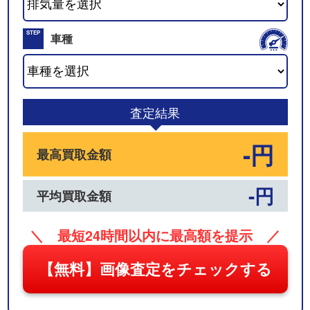
02
STEP
車種
03
査定結果
-円
最高買取金額
-円
平均買取金額
＼ 最短24時間以内に最高額を提示 ／
【無料】画像査定をチェックする