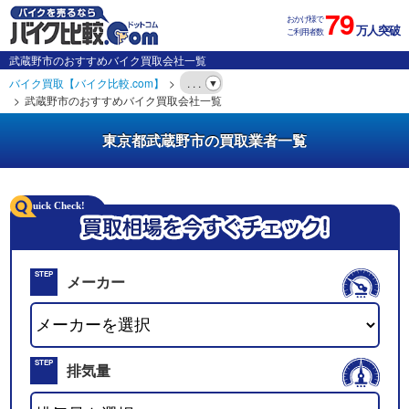
79
おかげ様で
万人突破
ご利用者数
武蔵野市のおすすめバイク買取会社一覧
バイク買取【バイク比較.com】
. . .
武蔵野市のおすすめバイク買取会社一覧
東京都武蔵野市の買取業者一覧
STEP
メーカー
01
STEP
排気量