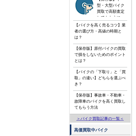
型・大型バイク
買取で高額査定
してもらうに
は！？知ってお
【バイクを高く売るコツ】業
きたい３つの知
者の選び方・高値の時期と
識
は？
【保存版】原付バイクの買取
で損をしないためのポイント
とは？
【バイクの「下取り」と「買
取」の違い】どちらを選ぶべ
き？
【保存版】事故車・不動車・
故障車のバイクを高く買取し
てもらう方法
＞バイク買取記事の一覧＜
高価買取中バイク