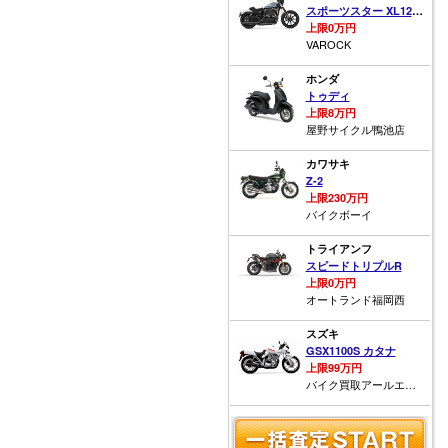
スポーツスター XL1200NS アイアン
上限0万円
VAROCK
ホンダ
トゥディ
上限8万円
屋野サイクル鴨池店
カワサキ
Z-2
上限230万円
バイクボーイ
トライアンフ
スピードトリプルR
上限0万円
オートランド福岡西
スズキ
GSX1100S カタナ
上限99万円
バイク買取アールエス福山