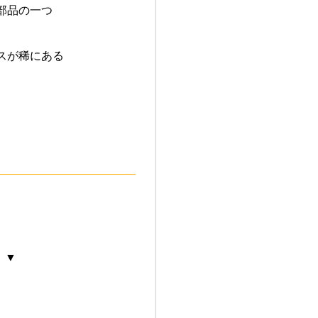
部品の一つ
スが稀にある
 ▼