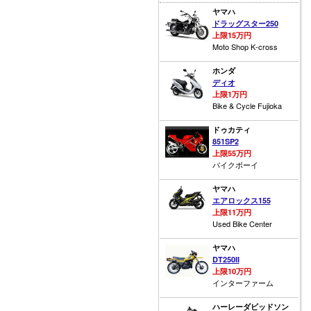
ヤマハ
ドラッグスター250
上限15万円
Moto Shop K-cross
ホンダ
ディオ
上限1万円
Bike & Cycle Fujioka
ドゥカティ
851SP2
上限55万円
バイクボーイ
ヤマハ
エアロックス155
上限11万円
Used Bike Center
ヤマハ
DT250II
上限10万円
インターファーム
ハーレーダビッドソン