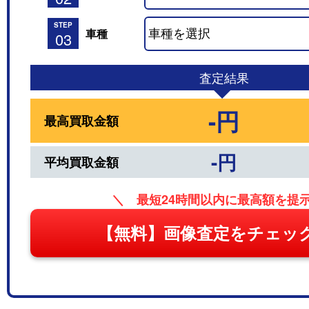
STEP
車種
03
査定結果
-円
最高買取金額
-円
平均買取金額
＼ 最短24時間以内に最高額を提
【無料】画像査定をチェッ