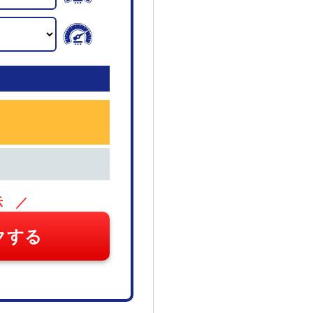
示 ／
クする