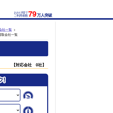
79
おかげ様で
万人突破
ご利用者数
会社一覧
買取会社一覧
【対応会社 0社】