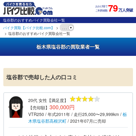
79
おかげ様で
万人突破
ご利用者数
塩谷郡のおすすめバイク買取会社一覧
バイク買取【バイク比較.com】
. . .
塩谷郡のおすすめバイク買取会社一覧
栃木県塩谷郡の買取業者一覧
塩谷郡で売却した人の口コミ
20代
女性
【満足度】
300,000円
【売却額】
VTR250
/ 年式
2011年
/ 走行
25,000〜29,999km
/
栃
木県
塩谷郡高根沢町
/
2021年07月
に売却