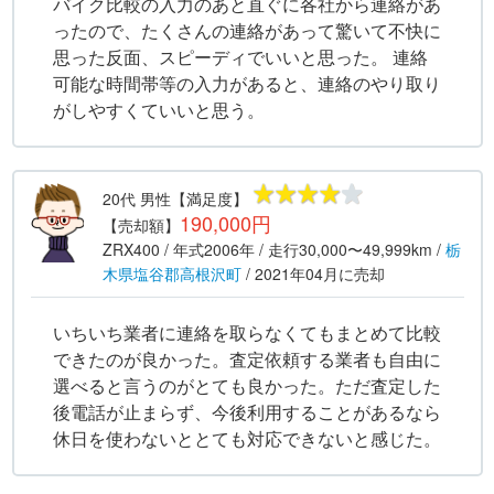
バイク比較の入力のあと直ぐに各社から連絡があ
ったので、たくさんの連絡があって驚いて不快に
思った反面、スピーディでいいと思った。 連絡
可能な時間帯等の入力があると、連絡のやり取り
がしやすくていいと思う。
20代
男性
【満足度】
190,000円
【売却額】
ZRX400
/ 年式
2006年
/ 走行
30,000〜49,999km
/
栃
木県
塩谷郡高根沢町
/
2021年04月
に売却
いちいち業者に連絡を取らなくてもまとめて比較
できたのが良かった。査定依頼する業者も自由に
選べると言うのがとても良かった。ただ査定した
後電話が止まらず、今後利用することがあるなら
休日を使わないととても対応できないと感じた。