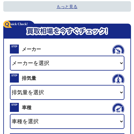
もっと見る
STEP
メーカー
01
STEP
排気量
02
STEP
車種
03