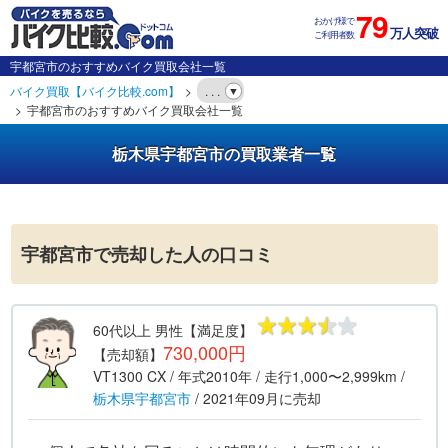
79
おかげ様で
万人突破
ご利用者数
宇都宮市のおすすめバイク買取会社一覧
バイク買取【バイク比較.com】
. . .
宇都宮市のおすすめバイク買取会社一覧
栃木県宇都宮市の買取業者一覧
宇都宮市で売却した人の口コミ
60代以上
男性
【満足度】
730,000円
【売却額】
VT1300 CX
/ 年式
2010年
/ 走行
1,000〜2,999km
/
栃木県
宇都宮市
/
2021年09月
に売却