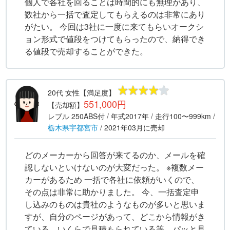
個人で各社を回ることは時間的にも無理があり、
数社から一括で査定してもらえるのは非常にあり
がたい。 今回は3社に一度に来てもらいオークシ
ョン形式で値段をつけてもらったので、納得でき
る値段で売却することができた。
20代
女性
【満足度】
551,000円
【売却額】
レブル 250ABS付
/ 年式
2017年
/ 走行
100〜999km
/
栃木県
宇都宮市
/
2021年03月
に売却
どのメーカーから回答が来てるのか、メールを確
認しないといけないのが大変だった。 ※複数メー
カーがあるため 一括で各社に依頼がいくので、
その点は非常に助かりました。 今、一括査定申
し込みのものは貴社のようなものが多いと思いま
すが、自分のページがあって、どこから情報がき
ている、いくらで見積もられている等、パッと見