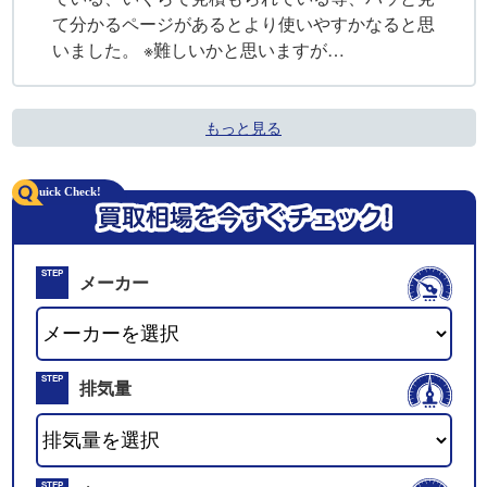
て分かるページがあるとより使いやすかなると思
いました。 ※難しいかと思いますが…
もっと見る
STEP
メーカー
01
STEP
排気量
02
STEP