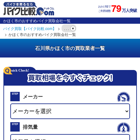
79
おかげ様で
万人突破
ご利用者数
かほく市のおすすめバイク買取会社一覧
バイク買取【バイク比較.com】
. . .
かほく市のおすすめバイク買取会社一覧
石川県かほく市の買取業者一覧
STEP
メーカー
01
STEP
排気量