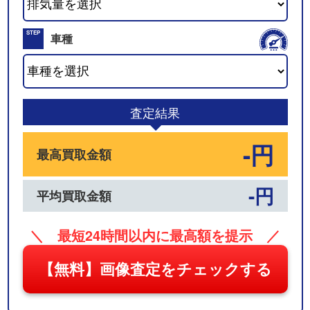
02
STEP
車種
03
査定結果
-円
最高買取金額
-円
平均買取金額
＼ 最短24時間以内に最高額を提示 ／
【無料】画像査定をチェックする