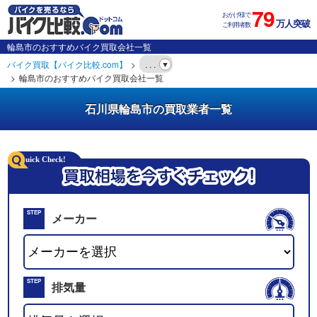
79
おかげ様で
万人突破
ご利用者数
輪島市のおすすめバイク買取会社一覧
バイク買取【バイク比較.com】
. . .
輪島市のおすすめバイク買取会社一覧
石川県輪島市の買取業者一覧
STEP
メーカー
01
STEP
排気量