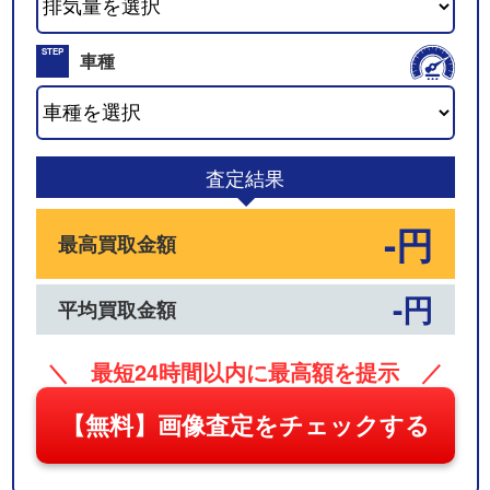
02
STEP
車種
03
査定結果
-円
最高買取金額
-円
平均買取金額
＼ 最短24時間以内に最高額を提示 ／
【無料】画像査定をチェックする