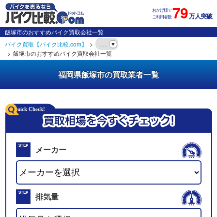
79
おかげ様で
万人突破
ご利用者数
飯塚市のおすすめバイク買取会社一覧
バイク買取【バイク比較.com】
. . .
飯塚市のおすすめバイク買取会社一覧
福岡県飯塚市の買取業者一覧
STEP
メーカー
01
STEP
排気量