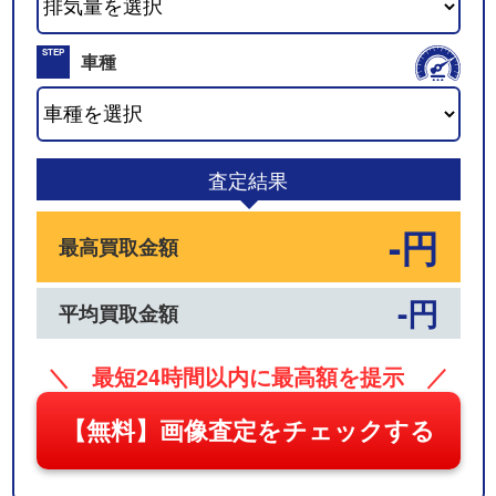
02
STEP
車種
03
査定結果
-円
最高買取金額
-円
平均買取金額
＼ 最短24時間以内に最高額を提示 ／
【無料】画像査定をチェックする