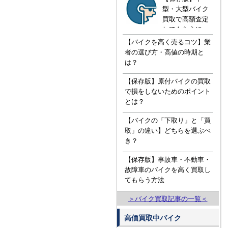
型・大型バイク
買取で高額査定
してもらうに
は！？知ってお
【バイクを高く売るコツ】業
きたい３つの知
者の選び方・高値の時期と
識
は？
【保存版】原付バイクの買取
で損をしないためのポイント
とは？
【バイクの「下取り」と「買
取」の違い】どちらを選ぶべ
き？
【保存版】事故車・不動車・
故障車のバイクを高く買取し
てもらう方法
＞バイク買取記事の一覧＜
高価買取中バイク