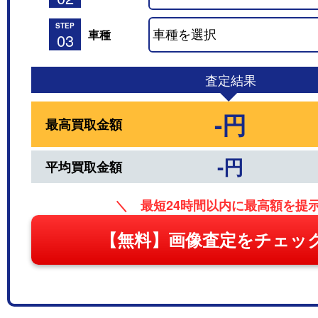
STEP
車種
03
査定結果
-円
最高買取金額
-円
平均買取金額
＼ 最短24時間以内に最高額を提
【無料】画像査定をチェッ