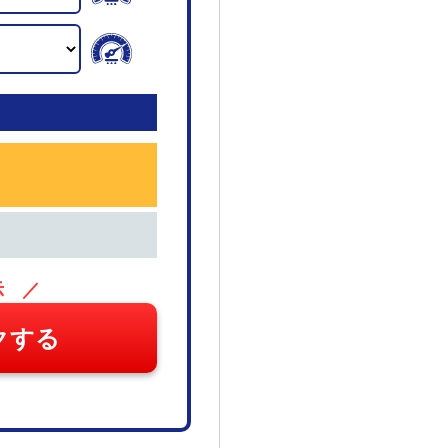
示 ／
クする