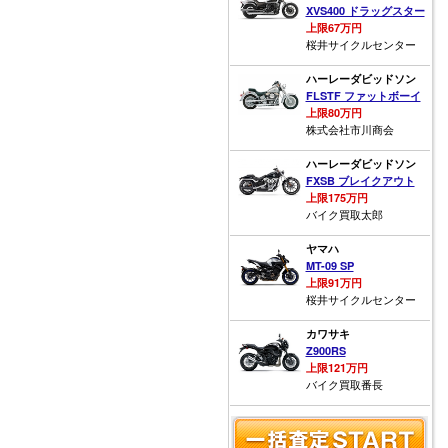
XVS400 ドラッグスター
上限67万円
桜井サイクルセンター
ハーレーダビッドソン
FLSTF ファットボーイ
上限80万円
株式会社市川商会
ハーレーダビッドソン
FXSB ブレイクアウト
上限175万円
バイク買取太郎
ヤマハ
MT-09 SP
上限91万円
桜井サイクルセンター
カワサキ
Z900RS
上限121万円
バイク買取番長