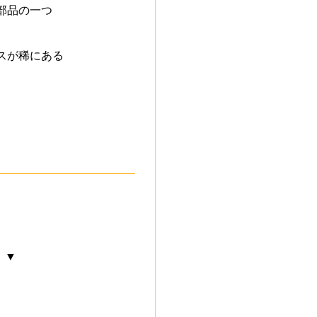
部品の一つ
スが稀にある
 ▼