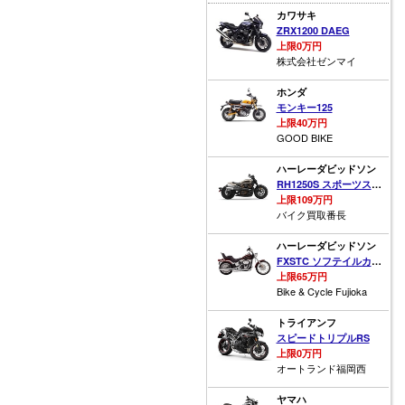
カワサキ
ZRX1200 DAEG
上限0万円
株式会社ゼンマイ
ホンダ
モンキー125
上限40万円
GOOD BIKE
ハーレーダビッドソン
RH1250S スポーツスターS
上限109万円
バイク買取番長
ハーレーダビッドソン
FXSTC ソフテイルカスタム
上限65万円
Bike & Cycle Fujioka
トライアンフ
スピードトリプルRS
上限0万円
オートランド福岡西
ヤマハ