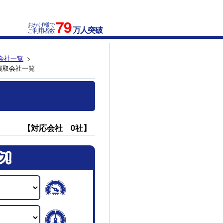
79
おかげ様で
万人突破
ご利用者数
会社一覧
買取会社一覧
【対応会社 0社】