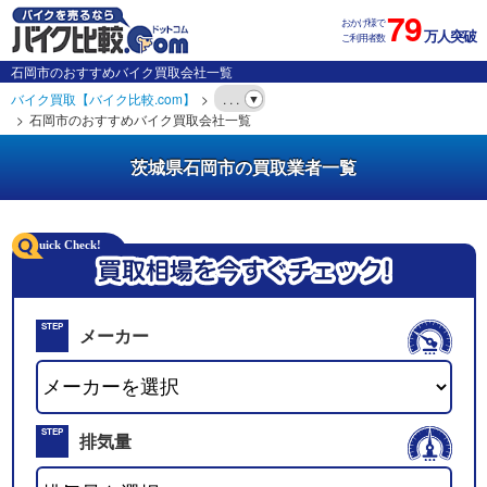
79
おかげ様で
万人突破
ご利用者数
石岡市のおすすめバイク買取会社一覧
バイク買取【バイク比較.com】
. . .
石岡市のおすすめバイク買取会社一覧
茨城県石岡市の買取業者一覧
STEP
メーカー
01
STEP
排気量