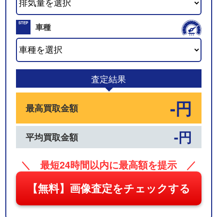
02
STEP
車種
03
査定結果
-円
最高買取金額
-円
平均買取金額
＼ 最短24時間以内に最高額を提示 ／
【無料】画像査定をチェックする