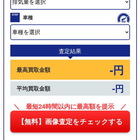
02
STEP
車種
03
査定結果
-円
最高買取金額
-円
平均買取金額
＼ 最短24時間以内に最高額を提示 ／
【無料】画像査定をチェックする