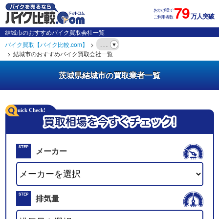
79
おかげ様で
万人突破
ご利用者数
結城市のおすすめバイク買取会社一覧
バイク買取【バイク比較.com】
. . .
結城市のおすすめバイク買取会社一覧
茨城県結城市の買取業者一覧
STEP
メーカー
01
STEP
排気量