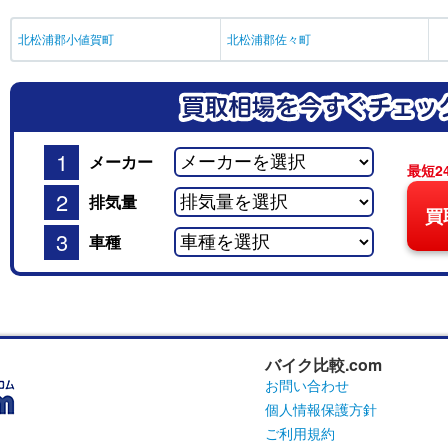
北松浦郡小値賀町
北松浦郡佐々町
1
メーカー
最短2
2
排気量
買
3
車種
バイク比較.com
お問い合わせ
個人情報保護方針
ご利用規約