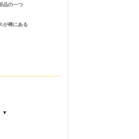
部品の一つ
スが稀にある
 ▼