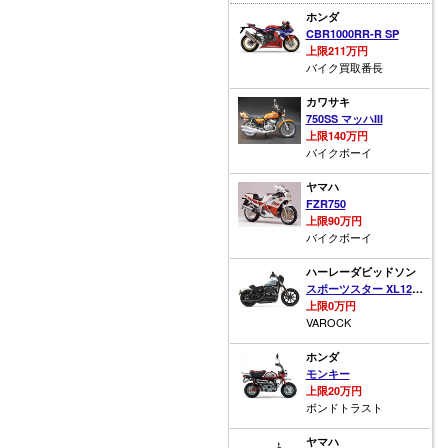
ホンダ
CBR1000RR-R SP
上限211万円
バイク買取番長
カワサキ
750SS マッハIII
上限140万円
バイクボーイ
ヤマハ
FZR750
上限90万円
バイクボーイ
ハーレーダビッドソン
スポーツスター XL1200NS アイアン
上限0万円
VAROCK
ホンダ
モンキー
上限20万円
ボンドトラスト
ヤマハ