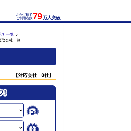
79
おかげ様で
万人突破
ご利用者数
会社一覧
買取会社一覧
【対応会社 0社】