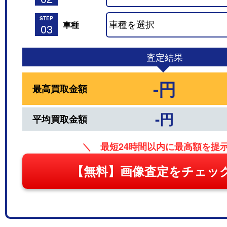
STEP
車種
03
査定結果
-円
最高買取金額
-円
平均買取金額
＼ 最短24時間以内に最高額を提
【無料】画像査定をチェッ