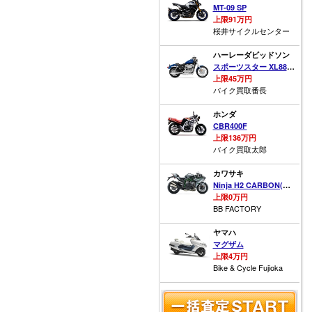
MT-09 SP
上限91万円
桜井サイクルセンター
ハーレーダビッドソン
スポーツスター XL883L ロー
上限45万円
バイク買取番長
ホンダ
CBR400F
上限136万円
バイク買取太郎
カワサキ
Ninja H2 CARBON(カーボン)
上限0万円
BB FACTORY
ヤマハ
マグザム
上限4万円
Bike & Cycle Fujioka