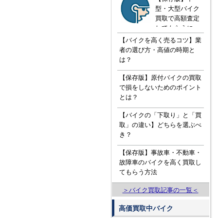
型・大型バイク
買取で高額査定
してもらうに
は！？知ってお
【バイクを高く売るコツ】業
きたい３つの知
者の選び方・高値の時期と
識
は？
【保存版】原付バイクの買取
で損をしないためのポイント
とは？
【バイクの「下取り」と「買
取」の違い】どちらを選ぶべ
き？
【保存版】事故車・不動車・
故障車のバイクを高く買取し
てもらう方法
＞バイク買取記事の一覧＜
高価買取中バイク