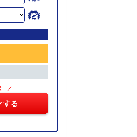
示 ／
クする