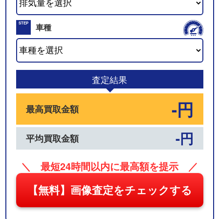
02
STEP
車種
03
査定結果
-円
最高買取金額
-円
平均買取金額
＼ 最短24時間以内に最高額を提示 ／
【無料】画像査定をチェックする