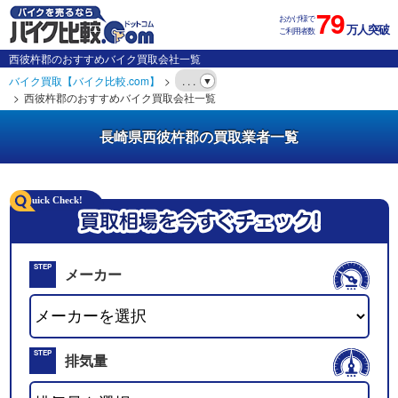
79
おかげ様で
万人突破
ご利用者数
西彼杵郡のおすすめバイク買取会社一覧
バイク買取【バイク比較.com】
. . .
西彼杵郡のおすすめバイク買取会社一覧
長崎県西彼杵郡の買取業者一覧
STEP
メーカー
01
STEP
排気量