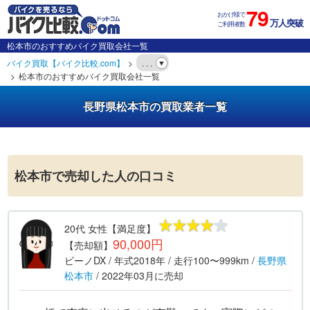
79
おかげ様で
万人突破
ご利用者数
松本市のおすすめバイク買取会社一覧
バイク買取【バイク比較.com】
. . .
松本市のおすすめバイク買取会社一覧
長野県松本市の買取業者一覧
松本市で売却した人の口コミ
20代
女性
【満足度】
90,000円
【売却額】
ビーノDX
/ 年式
2018年
/ 走行
100〜999km
/
長野県
松本市
/
2022年03月
に売却