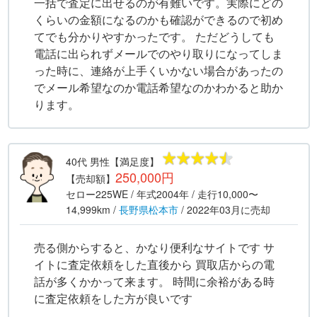
一括で査定に出せるのが有難いです。実際にどの
くらいの金額になるのかも確認ができるので初め
てでも分かりやすかったです。 ただどうしても
電話に出られずメールでのやり取りになってしま
った時に、連絡が上手くいかない場合があったの
でメール希望なのか電話希望なのかわかると助か
ります。
40代
男性
【満足度】
250,000円
【売却額】
セロー225WE
/ 年式
2004年
/ 走行
10,000〜
14,999km
/
長野県
松本市
/
2022年03月
に売却
売る側からすると、かなり便利なサイトです サ
イトに査定依頼をした直後から 買取店からの電
話が多くかかって来ます。 時間に余裕がある時
に査定依頼をした方が良いです