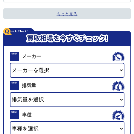
もっと見る
STEP
メーカー
01
STEP
排気量
02
STEP
車種