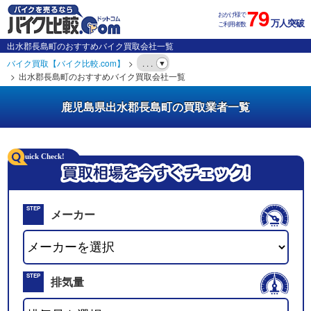
79
おかげ様で
万人突破
ご利用者数
出水郡長島町のおすすめバイク買取会社一覧
バイク買取【バイク比較.com】
. . .
出水郡長島町のおすすめバイク買取会社一覧
鹿児島県出水郡長島町の買取業者一覧
STEP
メーカー
01
STEP
排気量