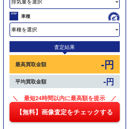
02
STEP
車種
03
査定結果
-円
最高買取金額
-円
平均買取金額
＼ 最短24時間以内に最高額を提示 ／
【無料】画像査定をチェックする