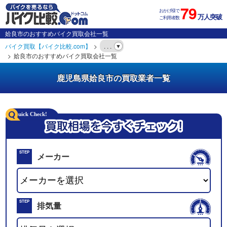
79
おかげ様で
万人突破
ご利用者数
姶良市のおすすめバイク買取会社一覧
バイク買取【バイク比較.com】
. . .
姶良市のおすすめバイク買取会社一覧
鹿児島県姶良市の買取業者一覧
STEP
メーカー
01
STEP
排気量