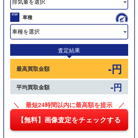
02
STEP
車種
03
査定結果
-円
最高買取金額
-円
平均買取金額
＼ 最短24時間以内に最高額を提示 ／
【無料】画像査定をチェックする