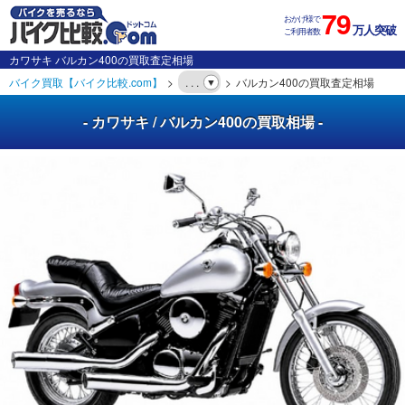
79
おかげ様で
万人突破
ご利用者数
カワサキ バルカン400の買取査定相場
バイク買取【バイク比較.com】
. . .
バルカン400の買取査定相場
- カワサキ / バルカン400の買取相場 -