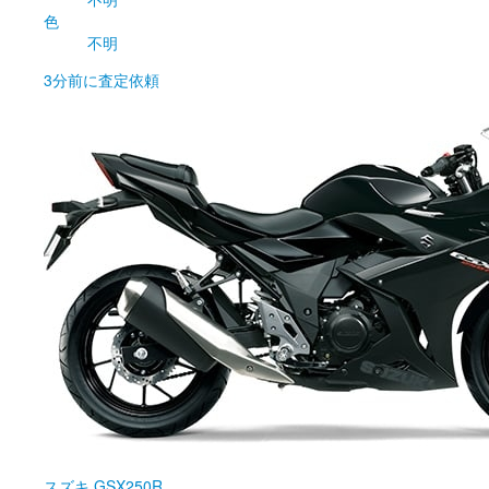
色
不明
3分前
に査定依頼
スズキ
GSX250R