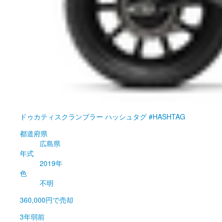
ドゥカティ
スクランブラー ハッシュタグ #HASHTAG
都道府県
広島県
年式
2019年
色
不明
360,000円
で売却
3年弱前