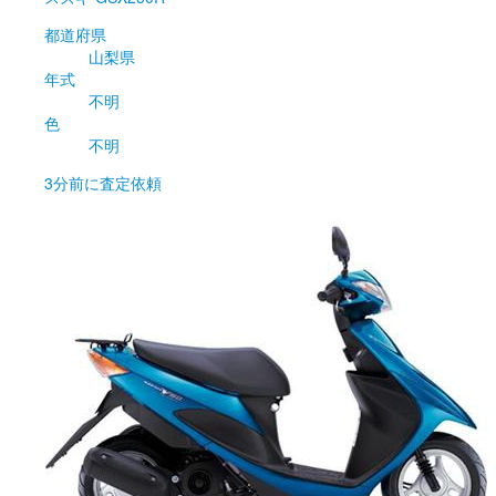
都道府県
山梨県
年式
不明
色
不明
3分前
に査定依頼