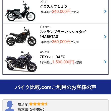
ホンダ
クロスカブ１１０
240,000円
3年弱前に
で売却
ドゥカティ
スクランブラー ハッシュタグ
#HASHTAG
360,000円
3年弱前に
で売却
カワサキ
ZRX1200 DAEG
1,500,000円
3年弱前に
で売却
バイク比較.comご利用のお客様の声
満足度
熊本県 女性/50代