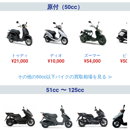
原付（50cc）
トゥディ
ディオ
ズーマー
ビ
¥21,000
¥10,000
¥54,000
¥50,
その他の50cc以下バイクの買取相場を見る ≫
51cc 〜 125cc