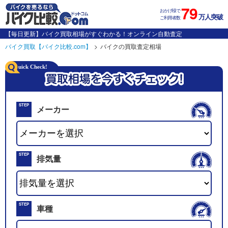
79
おかげ様で
万人突破
ご利用者数
【毎日更新】バイク買取相場がすぐわかる！オンライン自動査定
バイク買取【バイク比較.com】
バイクの買取査定相場
STEP
メーカー
01
STEP
排気量
02
STEP
車種