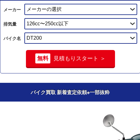
メーカー
排気量
バイク名
無料
見積もりスタート ＞
バイク買取 新着査定依頼
※一部抜粋