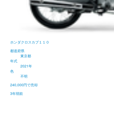
ホンダ
クロスカブ１１０
都道府県
東京都
年式
2021年
色
不明
240,000円
で売却
3年弱前