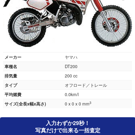
メーカー
ヤマハ
車種名
DT200
排気量
200 cc
タイプ
オフロード／トレール
平均燃費
0.0km/l
3
サイズ(全長x幅x高さ)
0 x 0 x 0 mm
入力わずか29秒！
写真だけで出来る一括査定