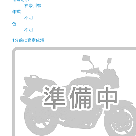
神奈川県
年式
不明
色
不明
1分前
に査定依頼