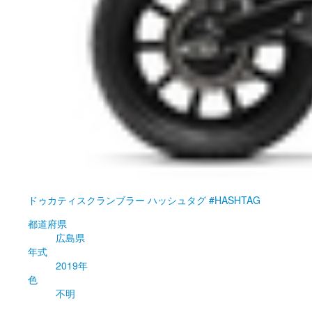
ドゥカティ
スクランブラー ハッシュタグ #HASHTAG
都道府県
広島県
年式
2019年
色
不明