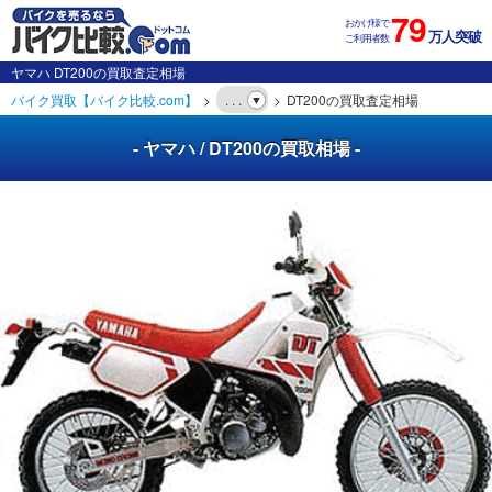
79
おかげ様で
万人突破
ご利用者数
ヤマハ DT200の買取査定相場
バイク買取【バイク比較.com】
. . .
DT200の買取査定相場
- ヤマハ / DT200の買取相場 -