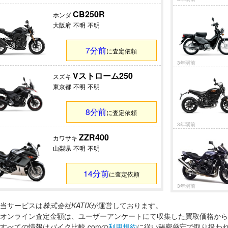
CB250R
ホンダ
大阪府
不明
不明
7分前
に査定依頼
3年弱前
Vストローム250
スズキ
東京都
不明
不明
8分前
に査定依頼
3年弱前
ZZR400
カワサキ
山梨県
不明
不明
14分前
に査定依頼
3年弱前
当サービスは
株式会社KATIX
が運営しております。
オンライン査定金額は、ユーザーアンケートにて収集した買取価格から
すべての情報はバイク比較.comの
利用規約
に従い秘密厳守で取り扱わ