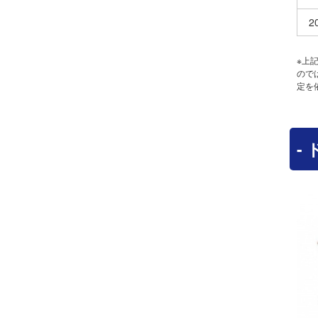
2
※上
ので
定を
-