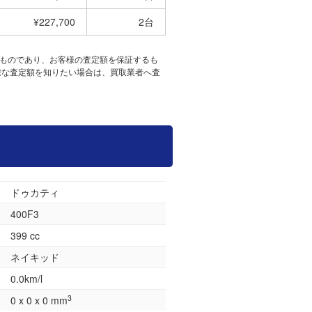
¥227,700
2台
たものであり、お客様の査定額を保証するも
確な査定額を知りたい場合は、買取業者へ査
ドゥカティ
400F3
399 cc
ネイキッド
0.0km/l
3
0 x 0 x 0 mm