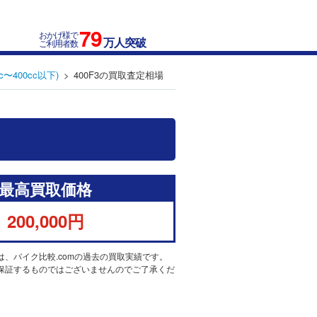
79
おかげ様で
万人突破
ご利用者数
c〜400cc以下)
400F3の買取査定相場
最高買取価格
200,000円
は、バイク比較.comの過去の買取実績です。
保証するものではございませんのでご了承くだ