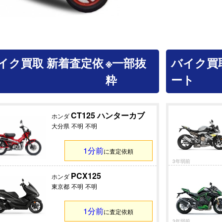
イク買取 新着査定依
※一部抜
バイク買
粋
ート
CT125 ハンターカブ
ホンダ
大分県
不明
不明
1分前
に査定依頼
3年弱前
PCX125
ホンダ
東京都
不明
不明
1分前
に査定依頼
3年弱前