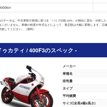
0000km
記のデータは、中古車取引相場に基づき「バイク比較.com」が独自に算出・分析し
はございません。車種の程度や年式などによって、査定額は大幅に変動します。正
依頼してください。（無料）
 ドゥカティ / 400F3のスペック -
メーカー
車種名
排気量
タイプ
平均燃費
サイズ(全長x幅x高さ)