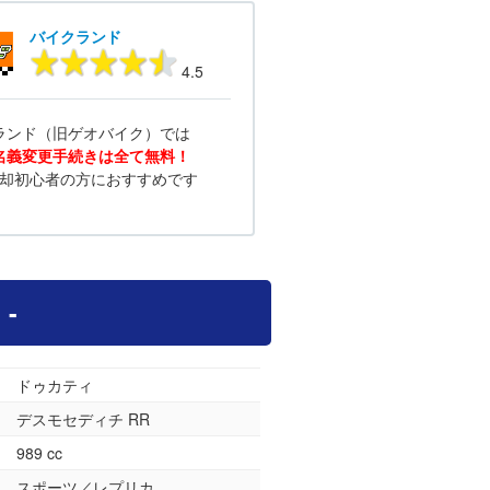
バイクランド
4.5
ランド（旧ゲオバイク）では
名義変更手続きは全て無料！
却初心者の方におすすめです
-
ドゥカティ
デスモセディチ RR
989 cc
スポーツ／レプリカ