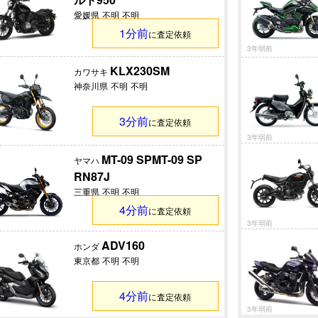
愛媛県
不明
不明
1分前
に査定依頼
3年弱前
KLX230SM
カワサキ
神奈川県
不明
不明
3分前
に査定依頼
3年弱前
MT-09 SPMT-09 SP
ヤマハ
RN87J
三重県
不明
不明
4分前
に査定依頼
3年弱前
ADV160
ホンダ
東京都
不明
不明
4分前
に査定依頼
3年弱前