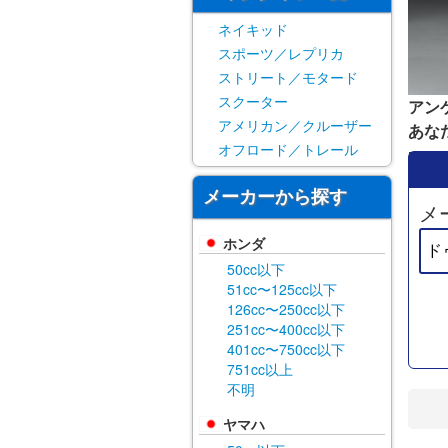
ネイキッド
スポーツ／レプリカ
ストリート／モタード
スクーター
アン
アメリカン／クルーザー
あな
オフロード／トレール
メーカーから探す
メ
ホンダ
50cc以下
51cc〜125cc以下
126cc〜250cc以下
251cc〜400cc以下
401cc〜750cc以下
751cc以上
不明
ヤマハ