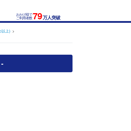
79
おかげ様で
万人突破
ご利用者数
c以上)
-