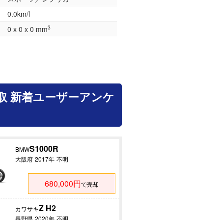
0.0km/l
3
0 x 0 x 0 mm
取 新着ユーザーアンケ
S1000R
BMW
大阪府
2017年
不明
680,000円
で売却
Z H2
カワサキ
長野県
2020年
不明