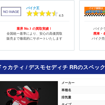
バイク王
4.5
業界 No.1 の買取実績！
バイク
全国統一基準により、安心の高価買取
廃車・
販売まで徹底的にサポートいたします
バイク売
 ドゥカティ / デスモセディチ RRのスペック 
メーカー
車種名
排気量
タイプ