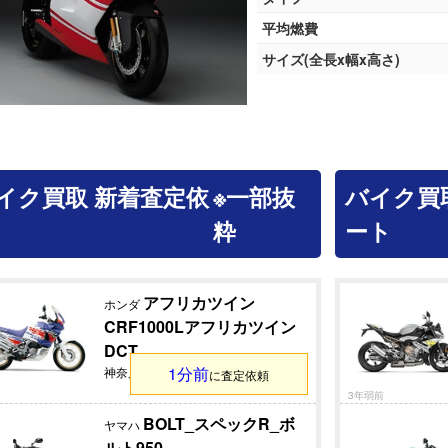
平均燃費
サイズ(全長x幅x高さ)
イク買取 新着査定依
※一部抜
バイク買
粋
ート
アフリカツイン
ホンダ
CRF1000Lアフリカツイン
DCT
1分前
神奈川県
不明
不明
に査定依頼
3年弱前
BOLT_スペックR_ボ
ヤマハ
ルト950