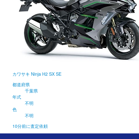
カワサキ
Ninja H2 SX SE
都道府県
千葉県
年式
不明
色
不明
10分前
に査定依頼