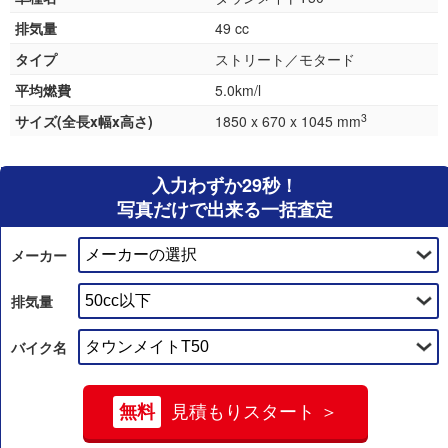
排気量
49 cc
タイプ
ストリート／モタード
平均燃費
5.0km/l
3
サイズ(全長x幅x高さ)
1850 x 670 x 1045 mm
入力わずか29秒！
写真だけで出来る一括査定
メーカー
排気量
バイク名
無料
見積もりスタート ＞