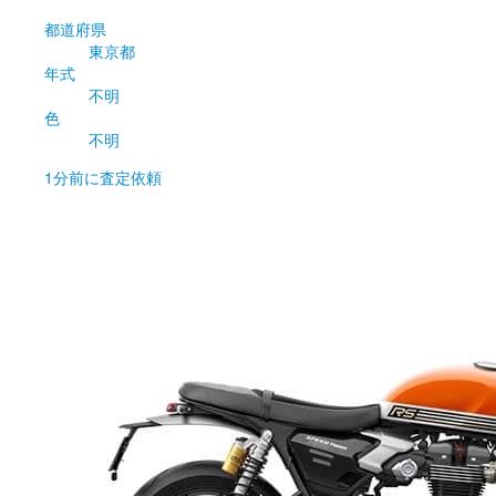
都道府県
東京都
年式
不明
色
不明
1分前
に査定依頼