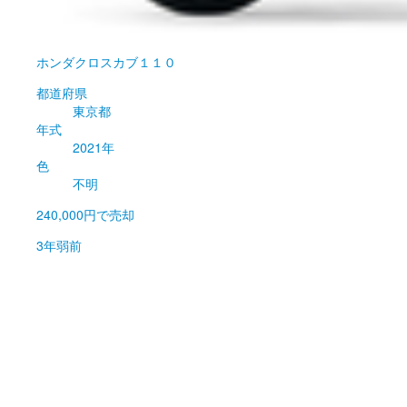
ホンダ
クロスカブ１１０
都道府県
東京都
年式
2021年
色
不明
240,000円
で売却
3年弱前