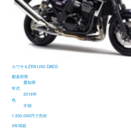
カワサキ
ZRX1200 DAEG
都道府県
愛知県
年式
2016年
色
不明
1,500,000円
で売却
3年弱前