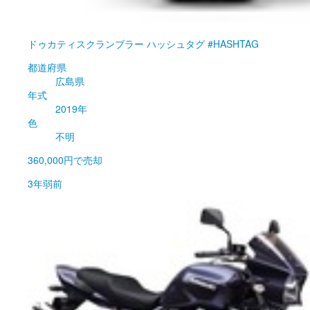
ドゥカティ
スクランブラー ハッシュタグ #HASHTAG
都道府県
広島県
年式
2019年
色
不明
360,000円
で売却
3年弱前