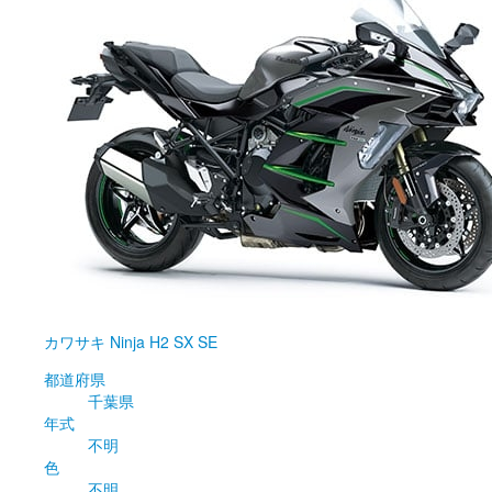
カワサキ
Ninja H2 SX SE
都道府県
千葉県
年式
不明
色
不明