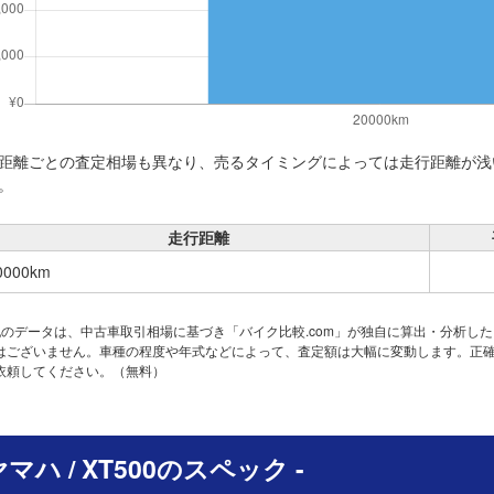
距離ごとの査定相場も異なり、売るタイミングによっては走行距離が浅
。
走行距離
0000km
記のデータは、中古車取引相場に基づき「バイク比較.com」が独自に算出・分析し
はございません。車種の程度や年式などによって、査定額は大幅に変動します。正
依頼してください。（無料）
 ヤマハ / XT500のスペック -