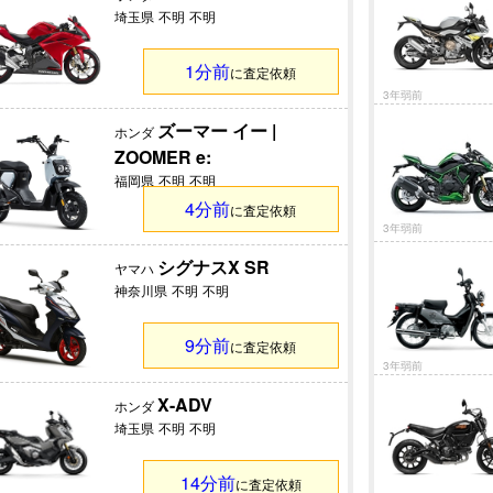
埼玉県
不明
不明
1分前
に査定依頼
3年弱前
ズーマー イー |
ホンダ
ZOOMER e:
福岡県
不明
不明
4分前
に査定依頼
3年弱前
シグナスX SR
ヤマハ
神奈川県
不明
不明
9分前
に査定依頼
3年弱前
X-ADV
ホンダ
埼玉県
不明
不明
14分前
に査定依頼