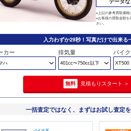
データな
※上記の参考買取価格
※お客様の買取金額を
さい。
入力わずか29秒！
写真だけで出来る
ーカー
排気量
バイク
無料
見積もりスタート ＞
一括査定ではなく、
まずはお試し査定を
バイク王