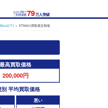
79
おかげ様で
万人突破
ご利用者数
50cc以下)
XT500の買取査定相場
最高買取価格
200,000円
態別 平均買取価格
悪い