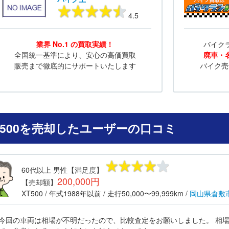
4.5
業界 No.1 の買取実績！
バイク
全国統一基準により、安心の高価買取
廃車・
販売まで徹底的にサポートいたします
バイク売
T500を売却したユーザーの口コミ
60代以上
男性
【満足度】
200,000円
【売却額】
XT500
/ 年式
1988年以前
/ 走行
50,000〜99,999km
/
岡山県
倉敷
今回の車両は相場が不明だったので、比較査定をお願いしました。 相