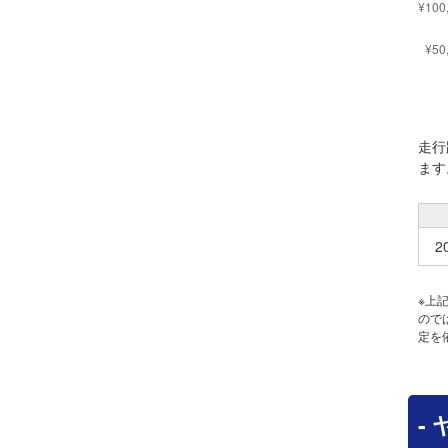
走行
ます
2
※上
ので
定を
-