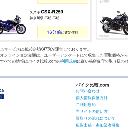
3年弱前
GSX-R250
スズキ
神奈川県
不明
不明
16分前
に査定依頼
3年弱前
当サービスは
株式会社KATIX
が運営しております。
オンライン査定金額は、ユーザーアンケートにて収集した買取価格から
すべての情報はバイク比較.comの
利用規約
に従い秘密厳守で取り扱わ
バイク比較.com
お問い合わせ
個人情報保護方針
ご利用規約
当サイトの使い方
買取りの流れについて
広告出稿・参加業者募集