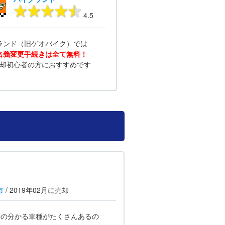
4.5
ランド（旧ゲオバイク）では
名義変更手続きは全て無料！
却初心者の方におすすめです
市
/
2019年02月
に売却
場の分かる車種がたくさんあるの