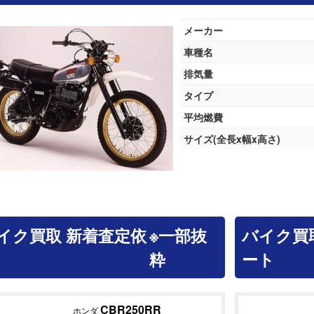
メーカー
車種名
排気量
タイプ
平均燃費
サイズ(全長x幅x高さ)
イク買取 新着査定依
※一部抜
バイク買
粋
ート
CBR250RR
ホンダ