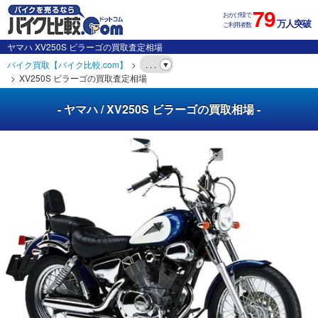
79
おかげ様で
万人突破
ご利用者数
ヤマハ XV250S ビラーゴの買取査定相場
バイク買取【バイク比較.com】
. . .
XV250S ビラーゴの買取査定相場
- ヤマハ / XV250S ビラーゴの買取相場 -