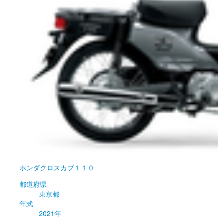
ホンダ
クロスカブ１１０
都道府県
東京都
年式
2021年