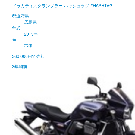
ドゥカティ
スクランブラー ハッシュタグ #HASHTAG
都道府県
広島県
年式
2019年
色
不明
360,000円
で売却
3年弱前