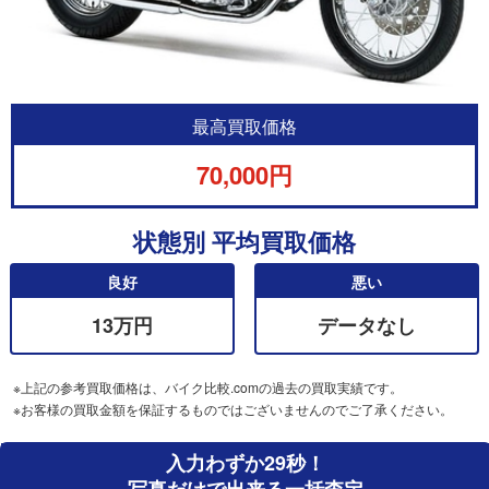
最高買取価格
70,000円
状態別 平均買取価格
良好
悪い
13万円
データなし
※上記の参考買取価格は、バイク比較.comの過去の買取実績です。
※お客様の買取金額を保証するものではございませんのでご了承ください。
入力わずか29秒！