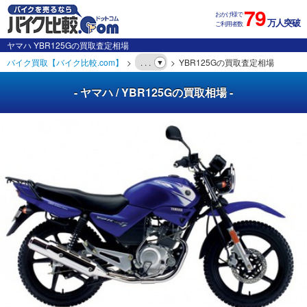
79
おかげ様で
万人突破
ご利用者数
ヤマハ YBR125Gの買取査定相場
バイク買取【バイク比較.com】
. . .
YBR125Gの買取査定相場
- ヤマハ / YBR125Gの買取相場 -