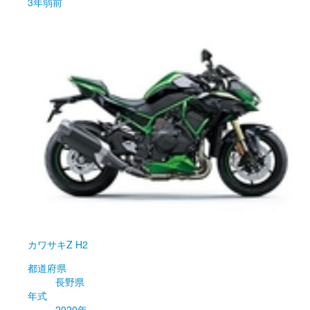
3年弱前
カワサキ
Z H2
都道府県
長野県
年式
2020年