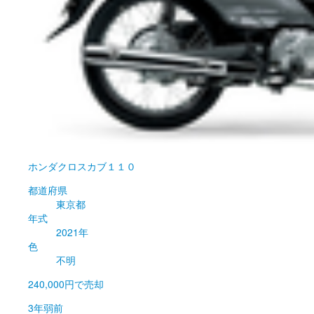
ホンダ
クロスカブ１１０
都道府県
東京都
年式
2021年
色
不明
240,000円
で売却
3年弱前