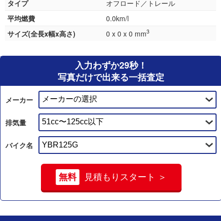
タイプ
オフロード／トレール
平均燃費
0.0km/l
3
サイズ(全長x幅x高さ)
0 x 0 x 0 mm
入力わずか29秒！
写真だけで出来る一括査定
メーカー
排気量
バイク名
無料
見積もりスタート ＞