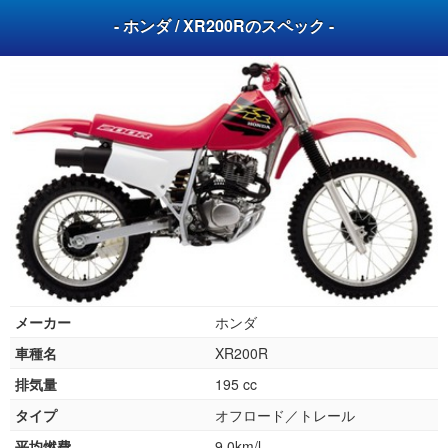
- ホンダ / XR200Rのスペック -
メーカー
ホンダ
車種名
XR200R
排気量
195 cc
タイプ
オフロード／トレール
平均燃費
9.0km/l