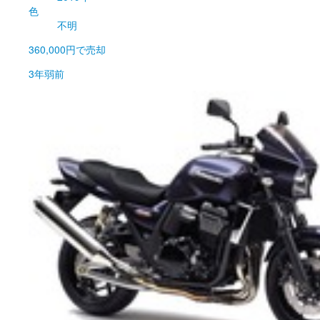
色
不明
360,000円
で売却
3年弱前