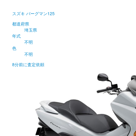
スズキ
バーグマン125
都道府県
埼玉県
年式
不明
色
不明
8分前
に査定依頼