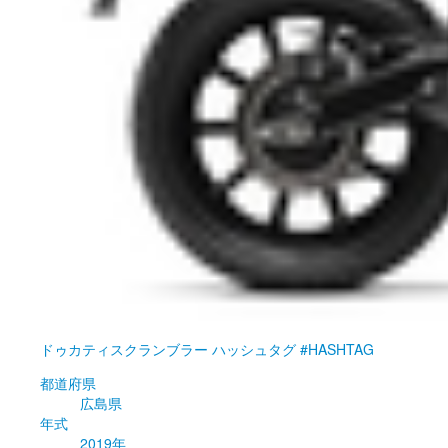
ドゥカティ
スクランブラー ハッシュタグ #HASHTAG
都道府県
広島県
年式
2019年