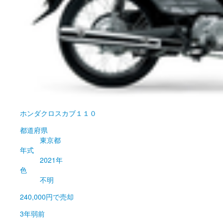
ホンダ
クロスカブ１１０
都道府県
東京都
年式
2021年
色
不明
240,000円
で売却
3年弱前