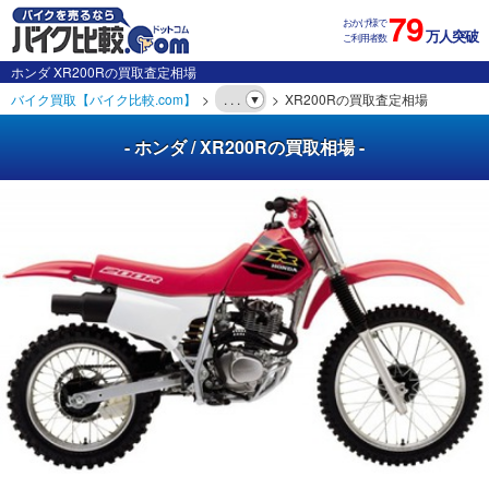
79
おかげ様で
万人突破
ご利用者数
ホンダ XR200Rの買取査定相場
バイク買取【バイク比較.com】
. . .
XR200Rの買取査定相場
- ホンダ / XR200Rの買取相場 -