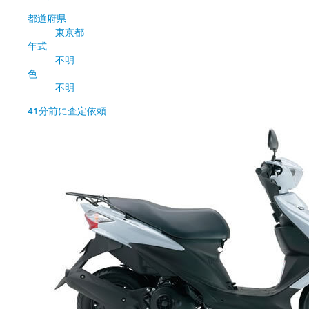
都道府県
東京都
年式
不明
色
不明
41分前
に査定依頼