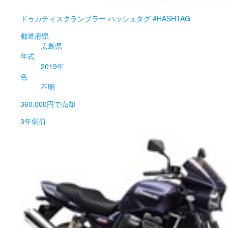
ドゥカティ
スクランブラー ハッシュタグ #HASHTAG
都道府県
広島県
年式
2019年
色
不明
360,000円
で売却
3年弱前