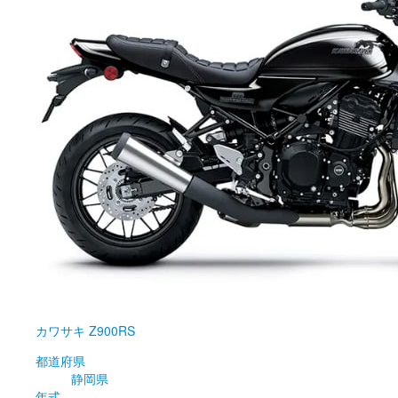
カワサキ
Z900RS
都道府県
静岡県
年式