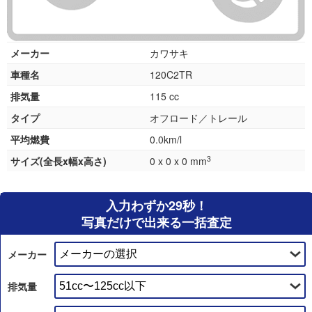
メーカー
カワサキ
車種名
120C2TR
排気量
115 cc
タイプ
オフロード／トレール
平均燃費
0.0km/l
3
サイズ(全長x幅x高さ)
0 x 0 x 0 mm
入力わずか29秒！
写真だけで出来る一括査定
メーカー
排気量