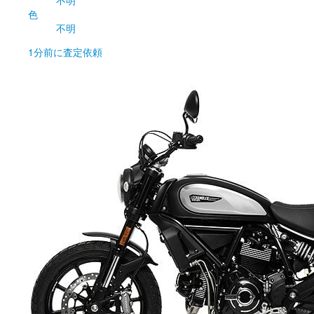
不明
色
不明
1分前
に査定依頼