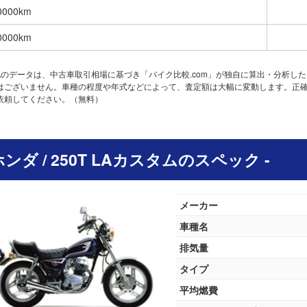
0000km
0000km
記のデータは、中古車取引相場に基づき「バイク比較.com」が独自に算出・分析し
はございません。車種の程度や年式などによって、査定額は大幅に変動します。正
依頼してください。（無料）
 ホンダ / 250T LAカスタムのスペック -
メーカー
車種名
排気量
タイプ
平均燃費