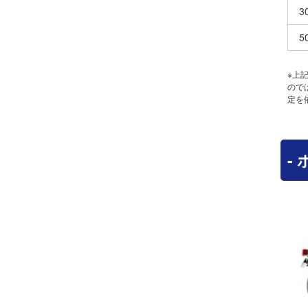
3
5
※上
ので
定を
-