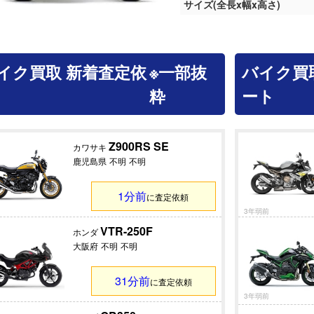
サイズ(全長x幅x高さ)
イク買取 新着査定依
※一部抜
バイク買
粋
ート
Z900RS SE
カワサキ
鹿児島県
不明
不明
1分前
に査定依頼
3年弱前
VTR-250F
ホンダ
大阪府
不明
不明
31分前
に査定依頼
3年弱前