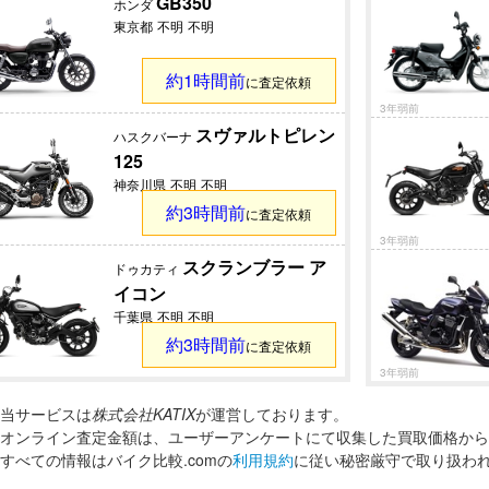
GB350
ホンダ
東京都
不明
不明
約1時間前
に査定依頼
3年弱前
スヴァルトピレン
ハスクバーナ
125
神奈川県
不明
不明
約3時間前
に査定依頼
3年弱前
スクランブラー ア
ドゥカティ
イコン
千葉県
不明
不明
約3時間前
に査定依頼
3年弱前
当サービスは
株式会社KATIX
が運営しております。
オンライン査定金額は、ユーザーアンケートにて収集した買取価格から
すべての情報はバイク比較.comの
利用規約
に従い秘密厳守で取り扱わ