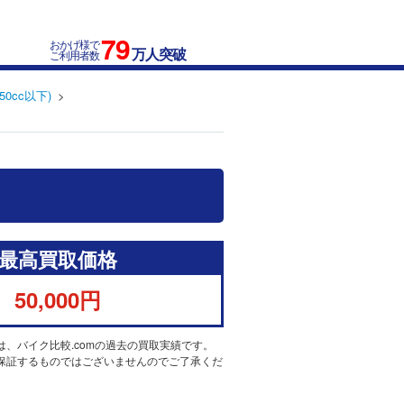
79
おかげ様で
万人突破
ご利用者数
50cc以下)
最高買取価格
50,000円
は、バイク比較.comの過去の買取実績です。
保証するものではございませんのでご了承くだ