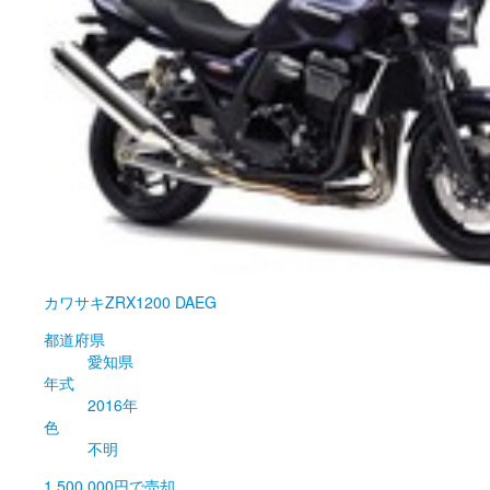
カワサキ
ZRX1200 DAEG
都道府県
愛知県
年式
2016年
色
不明
1,500,000円
で売却