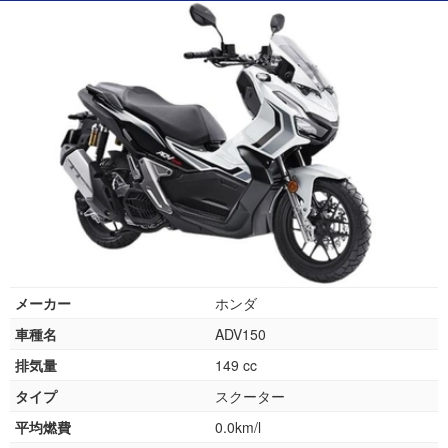
メーカー
ホンダ
車種名
ADV150
排気量
149 cc
タイプ
スクーター
平均燃費
0.0km/l