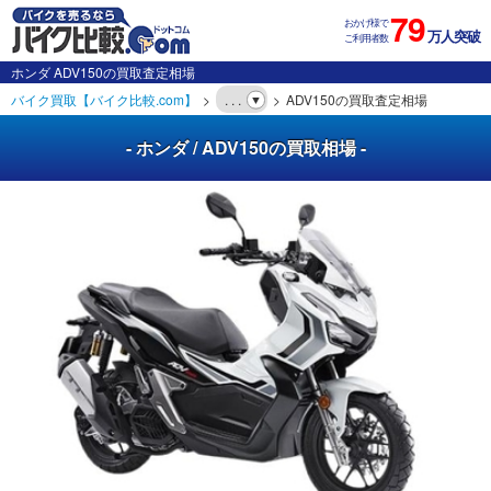
79
おかげ様で
万人突破
ご利用者数
ホンダ ADV150の買取査定相場
バイク買取【バイク比較.com】
. . .
ADV150の買取査定相場
- ホンダ / ADV150の買取相場 -