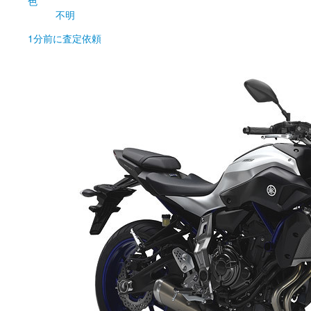
色
不明
1分前
に査定依頼