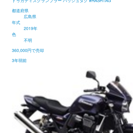
ドゥカティ
スクランブラー ハッシュタグ #HASHTAG
都道府県
広島県
年式
2019年
色
不明
360,000円
で売却
3年弱前