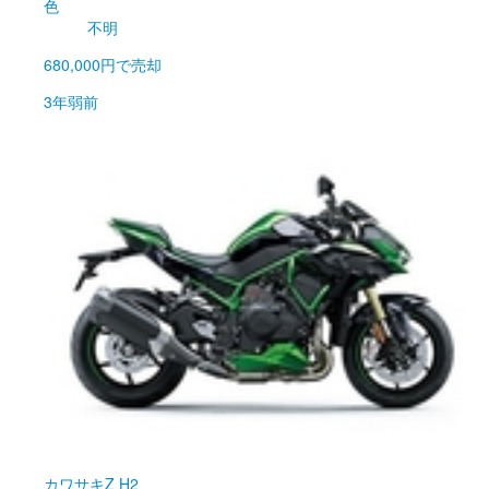
色
不明
680,000円
で売却
3年弱前
カワサキ
Z H2