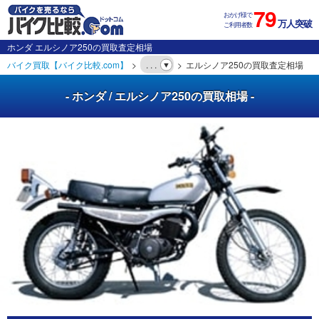
79
おかげ様で
万人突破
ご利用者数
ホンダ エルシノア250の買取査定相場
バイク買取【バイク比較.com】
. . .
エルシノア250の買取査定相場
- ホンダ / エルシノア250の買取相場 -