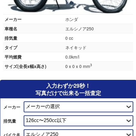
メーカー
ホンダ
車種名
エルシノア250
排気量
0 cc
タイプ
ネイキッド
平均燃費
0.0km/l
3
サイズ(全長x幅x高さ)
0 x 0 x 0 mm
入力わずか29秒！
写真だけで出来る一括査定
メーカー
排気量
バイク名