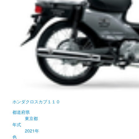
ホンダ
クロスカブ１１０
都道府県
東京都
年式
2021年
色