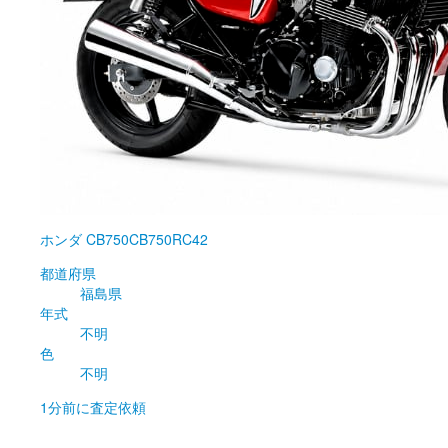
ホンダ
CB750CB750RC42
都道府県
福島県
年式
不明
色
不明
1分前
に査定依頼