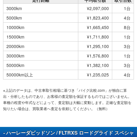
走行距離
平均取引額
取引台数
3000km
¥2,097,000
1台
5000km
¥1,823,400
4台
10000km
¥1,665,450
8台
15000km
¥1,711,800
1台
20000km
¥1,295,100
3台
30000km
¥1,576,800
1台
50000km
¥1,382,100
3台
50000km以上
¥1,235,025
4台
※上記のデータは、中古車取引相場に基づき「バイク比較.com」が独自に算
出・分析したものであり、お客様の査定額を保証するものではございません。
車種の程度や年式などによって、査定額は大幅に変動します。正確な査定額を
知りたい場合は、買取業者へ査定を依頼してください。（無料）
- ハーレーダビッドソン / FLTRXS ロードグライド スペシャ