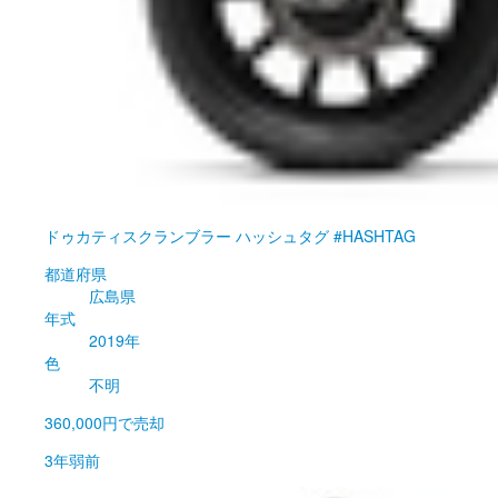
ドゥカティ
スクランブラー ハッシュタグ #HASHTAG
都道府県
広島県
年式
2019年
色
不明
360,000円
で売却
3年弱前