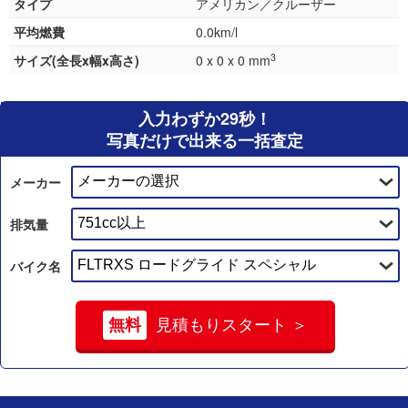
タイプ
アメリカン／クルーザー
平均燃費
0.0km/l
3
サイズ(全長x幅x高さ)
0 x 0 x 0 mm
入力わずか29秒！
写真だけで出来る一括査定
メーカー
排気量
バイク名
無料
見積もりスタート ＞