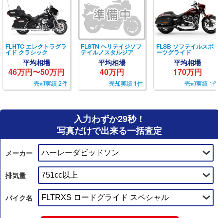
FLHTC エレクトラグラ
FLSTN ヘリテイジソフ
FLSB ソフテイルスポ
イド クラシック
テイルノスタルジア
ーツグライド
平均相場
平均相場
平均相場
46万円〜50万円
40万円
170万円
売却実績 2件
売却実績 1件
売却実績 1
入力わずか29秒！
写真だけで出来る一括査定
メーカー
排気量
バイク名