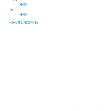
不明
色
不明
40分前
に査定依頼