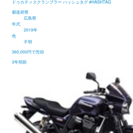
ドゥカティ
スクランブラー ハッシュタグ #HASHTAG
都道府県
広島県
年式
2019年
色
不明
360,000円
で売却
3年弱前